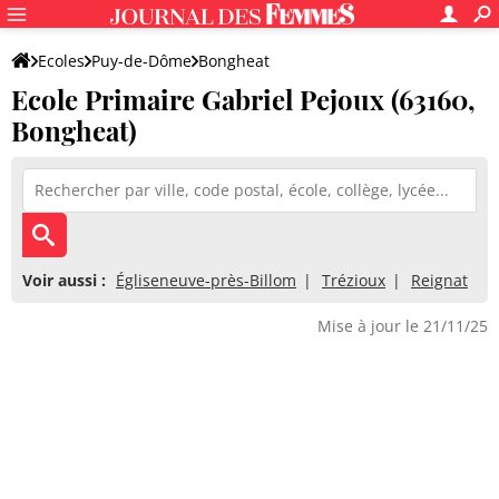
Ecoles
Puy-de-Dôme
Bongheat
Ecole Primaire Gabriel Pejoux (63160,
Ecole Primaire Gabriel Pejoux
Bongheat)
Voir aussi :
Égliseneuve-près-Billom
Trézioux
Reignat
Mise à jour le 21/11/25