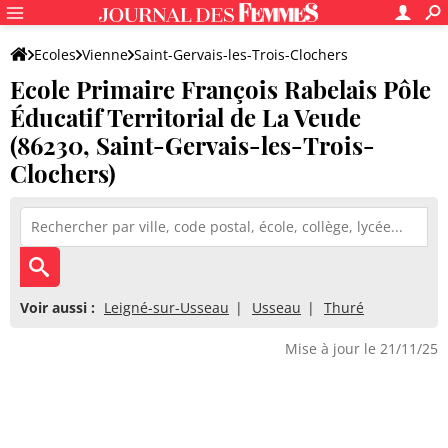
Ecoles
Vienne
Saint-Gervais-les-Trois-Clochers
Ecole Primaire François Rabelais Pôle
Ecole Primaire François Rabelais Pôle Éducatif Territorial de La 
Éducatif Territorial de La Veude
(86230, Saint-Gervais-les-Trois-
Clochers)
Voir aussi :
Leigné-sur-Usseau
Usseau
Thuré
Mise à jour le 21/11/25