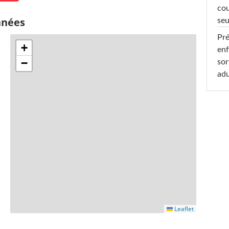
cou
nnées
seu
Pré
+
enf
−
sor
adu
Leaflet