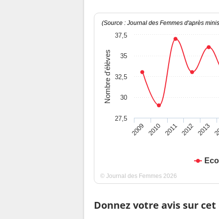
(Source : Journal des Femmes d'après minist
37,5
Nombre d'élèves
35
32,5
30
27,5
2009
2010
2011
2012
2013
2
Eco
© Journal des Femmes 2026
Donnez votre avis sur cet