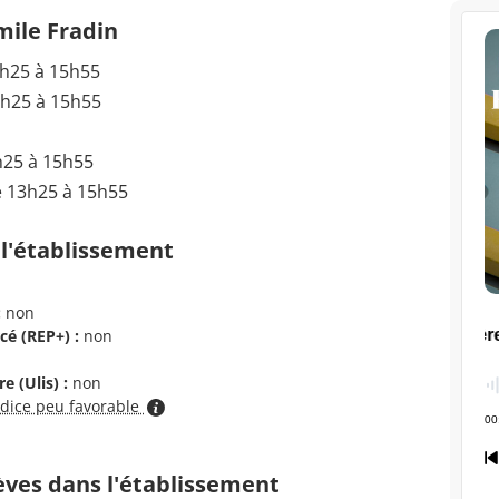
mile Fradin
3h25 à 15h55
3h25 à 15h55
h25 à 15h55
e 13h25 à 15h55
 l'établissement
:
non
cé (REP+) :
non
e (Ulis) :
non
ndice peu favorable
èves dans l'établissement