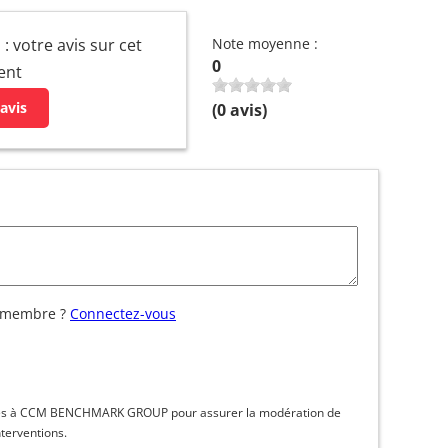
: votre avis sur cet
Note moyenne :
0
ent
avis
(
0
avis)
 membre ?
Connectez-vous
inées à CCM BENCHMARK GROUP pour assurer la modération de
nterventions.