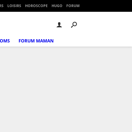
RS
LOISIRS
HOROSCOPE
HUGO
FORUM
NOMS
FORUM MAMAN