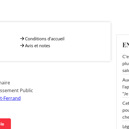
Conditions d'accueil
E
Avis et notes
C'e
plu
sal
Au
maire
l'a
issement Public
"Je
t-Ferrand
Cet
pou
che
ole
Lég