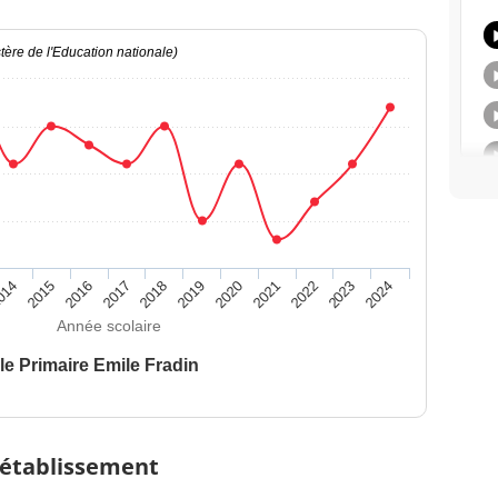
ère de l'Education nationale)
014
2015
2016
2017
2018
2019
2020
2021
2022
2023
2024
Année scolaire
le Primaire Emile Fradin
 établissement