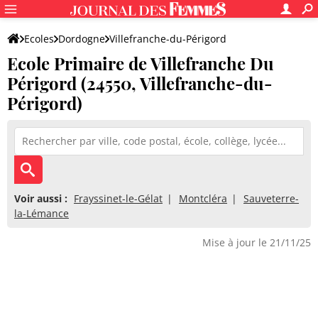
Ecoles
Dordogne
Villefranche-du-Périgord
Ecole Primaire de Villefranche Du
Ecole Primaire de Villefranche Du Périgord
Périgord (24550, Villefranche-du-
Périgord)
Voir aussi :
Frayssinet-le-Gélat
Montcléra
Sauveterre-
la-Lémance
Mise à jour le 21/11/25