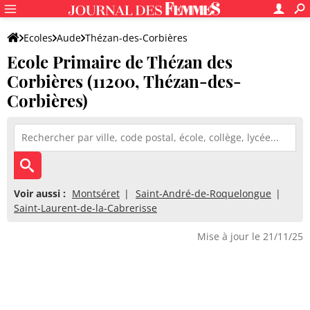
Ecoles
Aude
Thézan-des-Corbières
Ecole Primaire de Thézan des
Ecole Primaire de Thézan des Corbières
Corbières (11200, Thézan-des-
Corbières)
Voir aussi :
Montséret
Saint-André-de-Roquelongue
Saint-Laurent-de-la-Cabrerisse
Mise à jour le 21/11/25