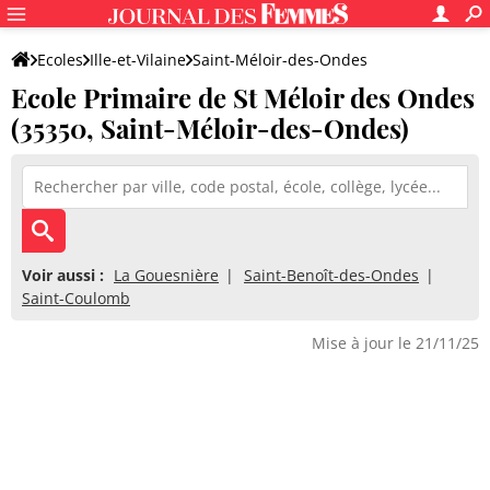
Ecoles
Ille-et-Vilaine
Saint-Méloir-des-Ondes
Ecole Primaire de St Méloir des Ondes
Ecole Primaire de St Méloir des Ondes
(35350, Saint-Méloir-des-Ondes)
Voir aussi :
La Gouesnière
Saint-Benoît-des-Ondes
Saint-Coulomb
Mise à jour le 21/11/25