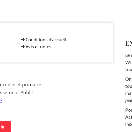
Conditions d'accueil
E
Avis et notes
Le 
Win
tou
On 
rnelle et primaire
tou
issement Public
ina
e
jea
Pou
Act
ins
ole