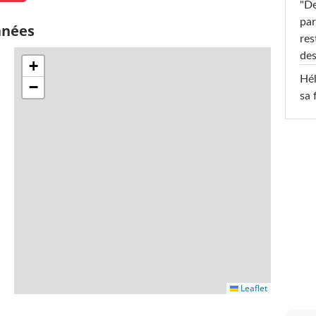
"De
par
nnées
res
des
+
Hél
−
sa 
Leaflet