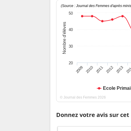
(Source : Journal des Femmes d'après minist
50
Nombre d'élèves
40
30
20
2009
2010
2011
2012
2013
20
Ecole Prima
© Journal des Femmes 2026
Donnez votre avis sur cet