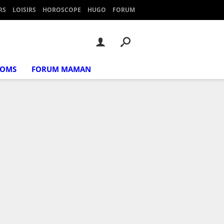
RS
LOISIRS
HOROSCOPE
HUGO
FORUM
NOMS
FORUM MAMAN