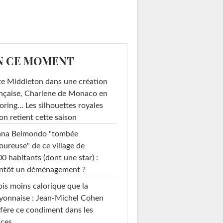
N CE MOMENT
e Middleton dans une création
nçaise, Charlene de Monaco en
loring… Les silhouettes royales
on retient cette saison
ana Belmondo "tombée
ureuse" de ce village de
0 habitants (dont une star) :
entôt un déménagement ?
ois moins calorique que la
yonnaise : Jean-Michel Cohen
fère ce condiment dans les
uces