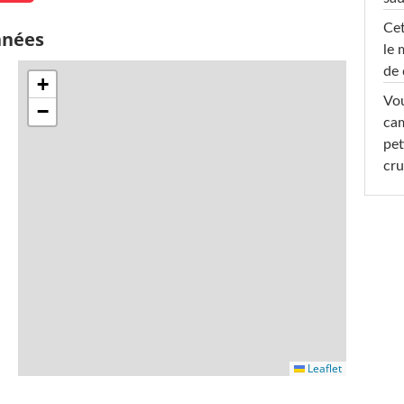
Cet
nnées
le 
de 
+
Vou
−
cam
pet
cru
Leaflet