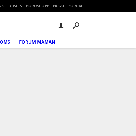
RS
LOISIRS
HOROSCOPE
HUGO
FORUM
NOMS
FORUM MAMAN