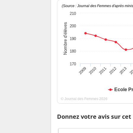
(Source : Journal des Femmes d'après minist
210
Nombre d'élèves
200
190
180
170
2009
2010
2011
2012
2013
2
Ecole P
© Journal des Femmes 2026
Donnez votre avis sur cet