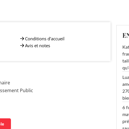
E
Conditions d'accueil
Avis et notes
Kat
fra
tai
qu'
Lu
maire
amo
issement Public
270
bi
6 f
ma
pré
ole
sa