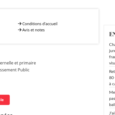
Conditions d'accueil
Avis et notes
E
Cha
jur
fra
rnelle et primaire
vis
issement Public
Ret
80 
à c
Mel
pas
ole
ba
J'a