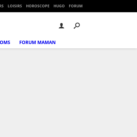
RS
LOISIRS
HOROSCOPE
HUGO
FORUM
NOMS
FORUM MAMAN