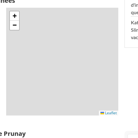
nnées
d'i
que
+
Kat
−
Sli
va
Leaflet
de Prunay