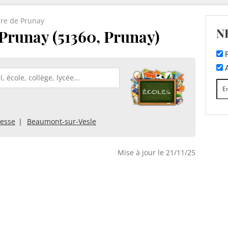
ire de Prunay
N
 Prunay (51360, Prunay)
F
A
besse
Beaumont-sur-Vesle
Mise à jour le 21/11/25