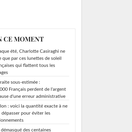
N CE MOMENT
que été, Charlotte Casiraghi ne
e que par ces lunettes de soleil
nçaises qui flattent tous les
ages
raite sous-estimée :
000 Français perdent de l'argent
ause d'une erreur administrative
on : voici la quantité exacte à ne
 dépasser pour éviter les
llonnements
i démasqué des centaines