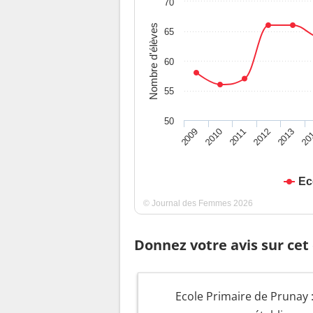
70
Nombre d'élèves
65
60
55
50
2009
2010
2011
2012
2013
20
Ec
© Journal des Femmes 2026
Donnez votre avis sur cet
Ecole Primaire de Prunay :