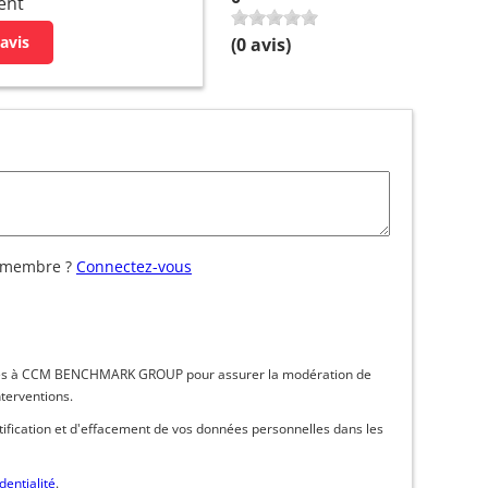
ent
avis
(
0
avis)
 membre ?
Connectez-vous
inées à CCM BENCHMARK GROUP pour assurer la modération de
nterventions.
ctification et d'effacement de vos données personnelles dans les
dentialité
.