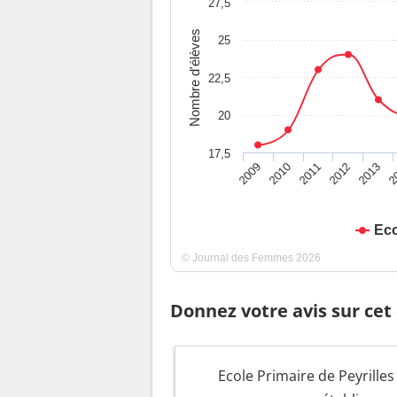
27,5
Nombre d'élèves
25
22,5
20
17,5
2009
2010
2011
2012
2013
2
Eco
© Journal des Femmes 2026
Donnez votre avis sur cet
Ecole Primaire de Peyrilles 