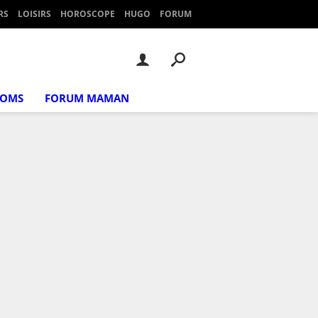
RS
LOISIRS
HOROSCOPE
HUGO
FORUM
NOMS
FORUM MAMAN