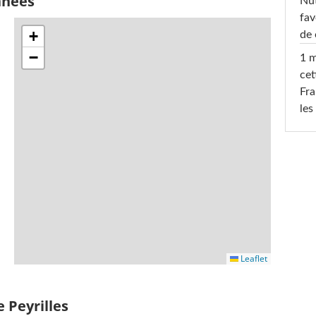
nnées
Nut
fav
+
de 
−
1 m
cet
Fra
les
Leaflet
 Peyrilles