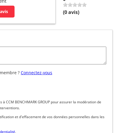
ent
avis
(
0
avis)
 membre ?
Connectez-vous
inées à CCM BENCHMARK GROUP pour assurer la modération de
nterventions.
ctification et d'effacement de vos données personnelles dans les
dentialité
.