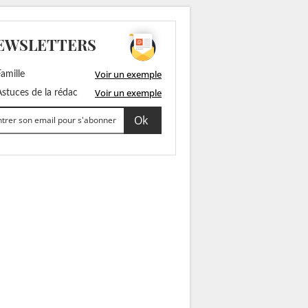
EWSLETTERS
Voir un exemple
amille
Voir un exemple
stuces de la rédac