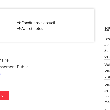
Conditions d'accueil
E
Avis et notes
Les
apr
Sar
ce 
maire
Vot
issement Public
Les
e
vra
Les
gen
ole
pla
men