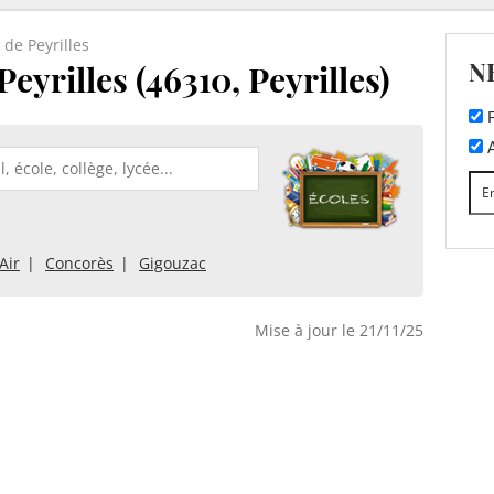
 de Peyrilles
N
eyrilles (46310, Peyrilles)
F
A
Air
Concorès
Gigouzac
Mise à jour le 21/11/25