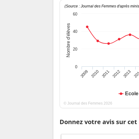
(Source : Journal des Femmes d'après minist
60
Nombre d'élèves
40
20
0
2009
2010
2011
2012
2013
20
Ecole
© Journal des Femmes 2026
Donnez votre avis sur cet