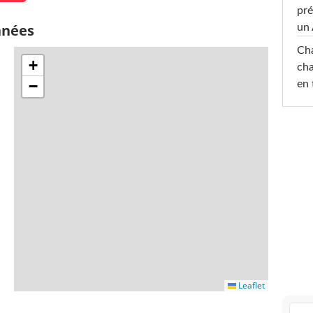
pré
nnées
un 
Cha
+
cha
−
en 
Leaflet