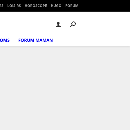
RS
LOISIRS
HOROSCOPE
HUGO
FORUM
NOMS
FORUM MAMAN