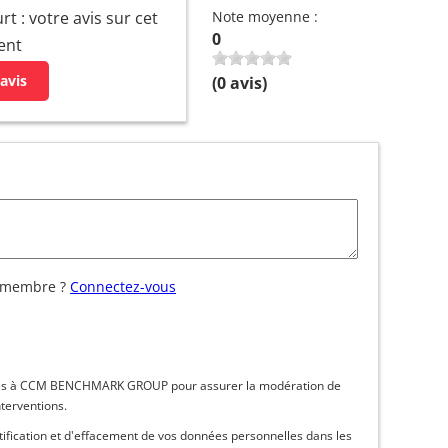
 : votre avis sur cet
Note moyenne :
0
ent
avis
(
0
avis)
 membre ?
Connectez-vous
inées à CCM BENCHMARK GROUP pour assurer la modération de
nterventions.
ctification et d'effacement de vos données personnelles dans les