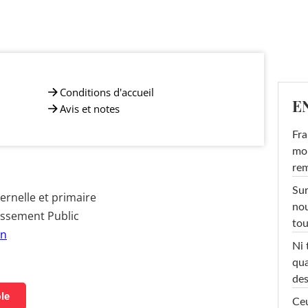
Conditions d'accueil
E
Avis et notes
Fra
mon
rem
Sur
rnelle et primaire
nou
issement Public
tou
on
Ni 
qua
des
ole
Ceu