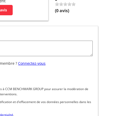
ent
avis
(
0
avis)
 membre ?
Connectez-vous
inées à CCM BENCHMARK GROUP pour assurer la modération de
nterventions.
ctification et d'effacement de vos données personnelles dans les
dentialité
.