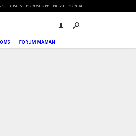
RS
LOISIRS
HOROSCOPE
HUGO
FORUM
NOMS
FORUM MAMAN