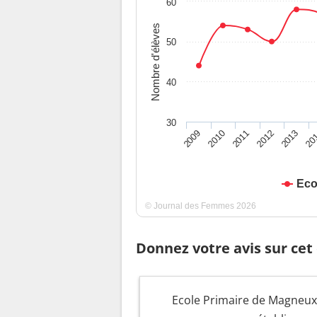
60
Nombre d'élèves
50
40
30
2009
2010
2011
2012
2013
20
Eco
© Journal des Femmes 2026
Donnez votre avis sur cet
Ecole Primaire de Magneux :