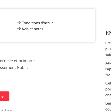
Conditions d'accueil
Avis et notes
E
C'e
plu
sal
rnelle et primaire
Au
issement Public
l'a
"Je
Cet
pou
che
ole
Lég
cou