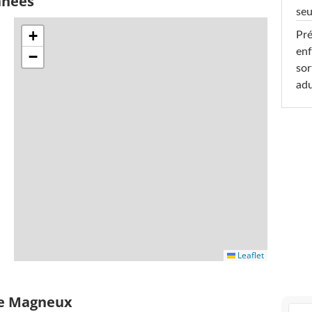
nnées
seu
+
Pré
enf
−
sor
adu
Leaflet
de Magneux