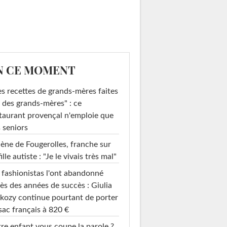
N CE MOMENT
s recettes de grands-mères faites
 des grands-mères" : ce
taurant provençal n'emploie que
 seniors
ène de Fougerolles, franche sur
fille autiste : "Je le vivais très mal"
 fashionistas l'ont abandonné
ès des années de succès : Giulia
kozy continue pourtant de porter
sac français à 820 €
re enfant vous coupe la parole ?