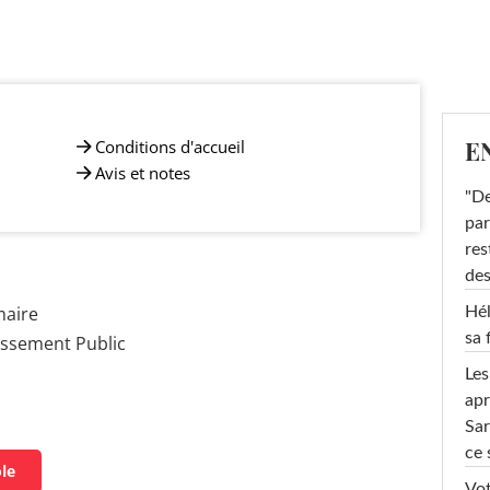
E
Conditions d'accueil
Avis et notes
"De
par
res
des
maire
Hél
sa 
issement Public
Les
apr
Sar
ce 
ole
Vot