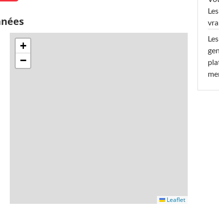
Les
nnées
vra
Les
+
gen
−
pla
men
Leaflet