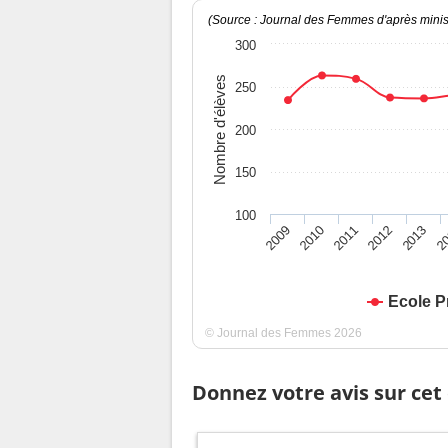
(Source : Journal des Femmes d'après minist
300
Nombre d'élèves
250
200
150
100
2009
2010
2011
2012
2013
2
Ecole P
© Journal des Femmes 2026
Donnez votre avis sur cet