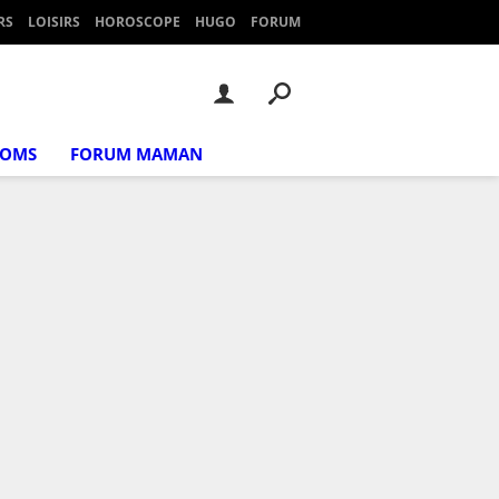
RS
LOISIRS
HOROSCOPE
HUGO
FORUM
NOMS
FORUM MAMAN