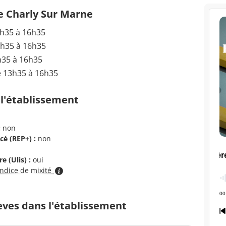
e Charly Sur Marne
3h35 à 16h35
3h35 à 16h35
h35 à 16h35
e 13h35 à 16h35
 l'établissement
:
non
cé (REP+) :
non
e (Ulis) :
oui
indice de mixité
èves dans l'établissement