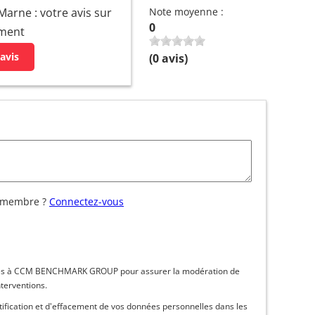
Marne : votre avis sur
Note moyenne :
0
ement
avis
(
0
avis)
 membre ?
Connectez-vous
inées à CCM BENCHMARK GROUP pour assurer la modération de
nterventions.
ctification et d'effacement de vos données personnelles dans les