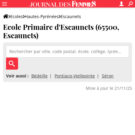
Ecoles
Hautes-Pyrénées
Escaunets
Ecole Primaire d'Escaunets (65500,
Ecole Primaire d'Escaunets
Escaunets)
Voir aussi :
Bédeille
Pontiacq-Viellepinte
Séron
Mise à jour le 21/11/25