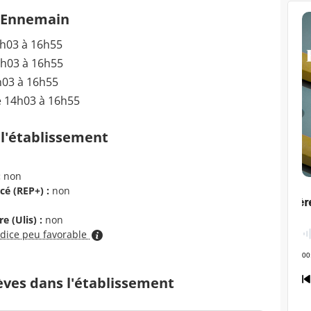
d'Ennemain
4h03 à 16h55
4h03 à 16h55
h03 à 16h55
e 14h03 à 16h55
 l'établissement
:
non
cé (REP+) :
non
e (Ulis) :
non
ndice peu favorable
èves dans l'établissement