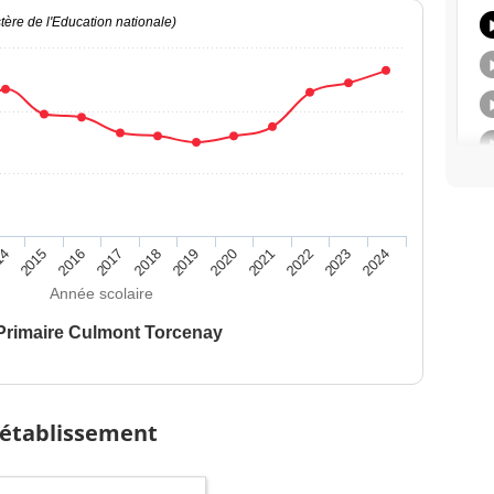
ère de l'Education nationale)
14
2015
2016
2017
2018
2019
2020
2021
2022
2023
2024
Année scolaire
Primaire Culmont Torcenay
 établissement