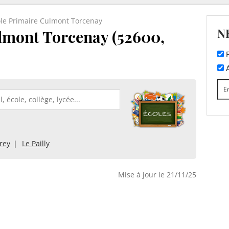
le Primaire Culmont Torcenay
N
lmont Torcenay (52600,
F
A
rey
Le Pailly
Mise à jour le 21/11/25