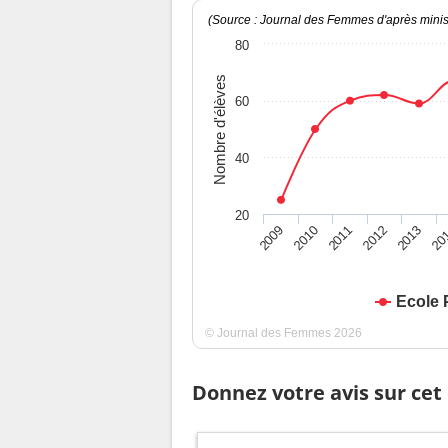
(Source : Journal des Femmes d'après minist
80
Nombre d'élèves
60
40
20
2009
2010
2011
2012
2013
20
Ecole 
© Journal des Femmes 2026
Donnez votre avis sur cet