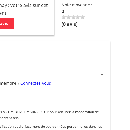
y : votre avis sur cet
Note moyenne :
0
ent
avis
(
0
avis)
 membre ?
Connectez-vous
inées à CCM BENCHMARK GROUP pour assurer la modération de
nterventions.
ctification et d'effacement de vos données personnelles dans les