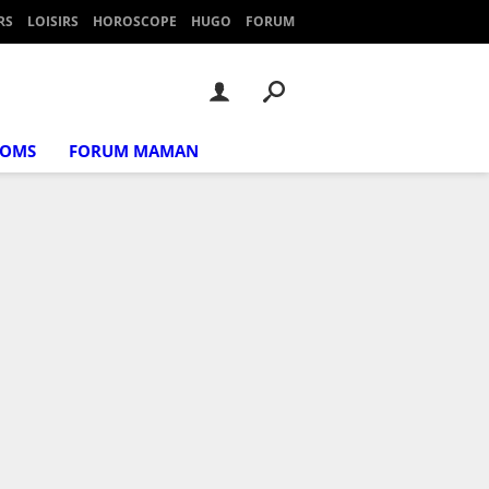
RS
LOISIRS
HOROSCOPE
HUGO
FORUM
NOMS
FORUM MAMAN