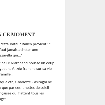
N CE MOMENT
restaurateur italien prévient : "il
faut jamais acheter une
zarella qui..."
rine Le Marchand pousse un coup
gueule, Alizée franche sur sa vie
famille...
que été, Charlotte Casiraghi ne
e que par ces lunettes de soleil
nçaises qui flattent tous les
ages