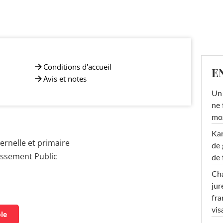
Conditions d'accueil
E
Avis et notes
Un 
ne 
moz
Ka
rnelle et primaire
de 
issement Public
de 
Cha
jur
fra
vis
ole