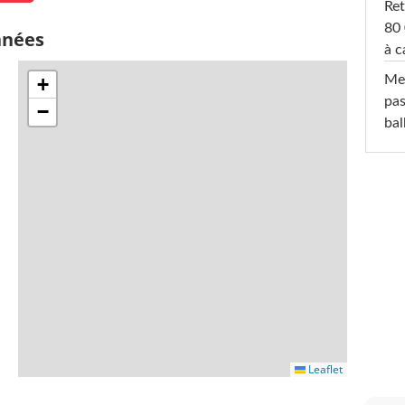
Ret
80 
nnées
à c
Mel
+
pas
−
ba
Leaflet