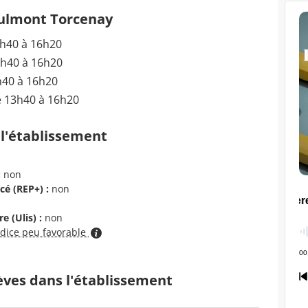
Culmont Torcenay
3h40 à 16h20
3h40 à 16h20
h40 à 16h20
e 13h40 à 16h20
 l'établissement
:
non
cé (REP+) :
non
e (Ulis) :
non
ndice peu favorable
èves dans l'établissement