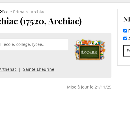
Ecole Primaire Archiac
N
hiac (17520, Archiac)
F
A
Arthenac
Sainte-Lheurine
Mise à jour le 21/11/25