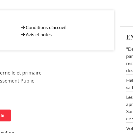
Conditions d'accueil
Avis et notes
E
"De
par
res
des
rnelle et primaire
issement Public
Hél
sa 
Les
apr
Sar
ole
ce 
Vot