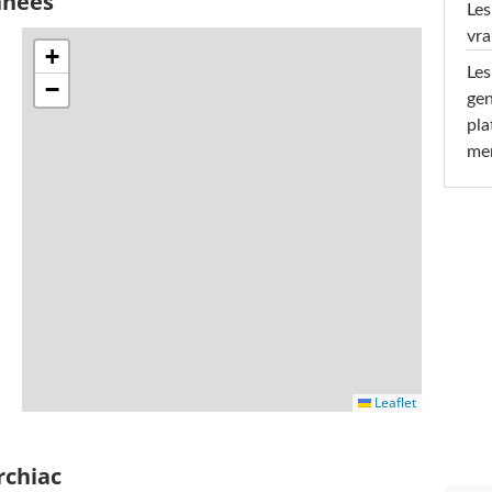
nnées
Les
vra
+
Les
−
gen
pla
men
Leaflet
rchiac