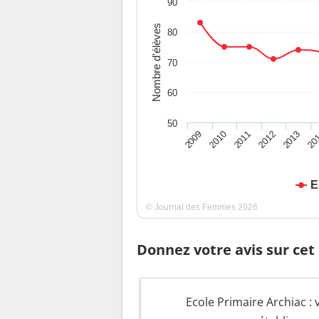
90
Nombre d'élèves
80
70
60
50
2009
2010
2011
2012
2013
20
E
© Journal des Femmes 2026
Donnez votre avis sur cet
Ecole Primaire Archiac : 