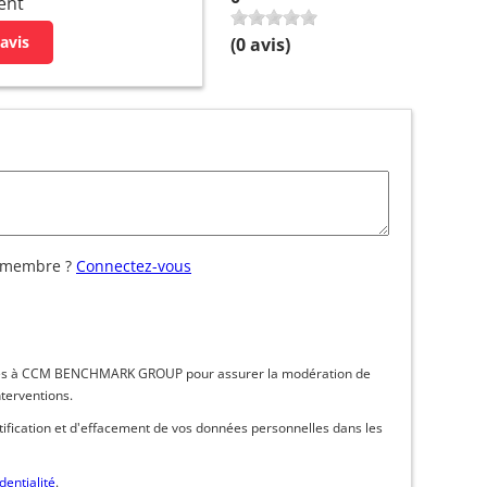
ent
avis
(
0
avis)
 membre ?
Connectez-vous
inées à CCM BENCHMARK GROUP pour assurer la modération de
nterventions.
ctification et d'effacement de vos données personnelles dans les
dentialité
.