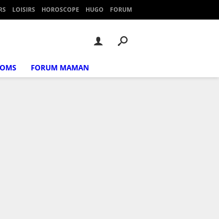
RS
LOISIRS
HOROSCOPE
HUGO
FORUM
NOMS
FORUM MAMAN