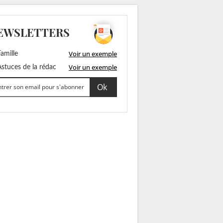
EWSLETTERS
Voir un exemple
amille
Voir un exemple
stuces de la rédac