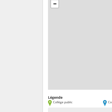
−
Légende
Collège public
Co