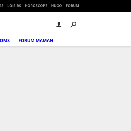
RS
LOISIRS
HOROSCOPE
HUGO
FORUM
NOMS
FORUM MAMAN