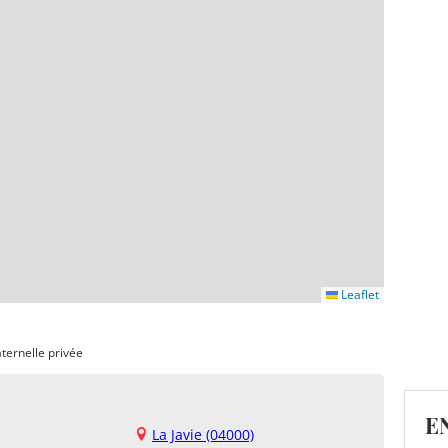
Leaflet
ternelle privée
E
La Javie (04000)