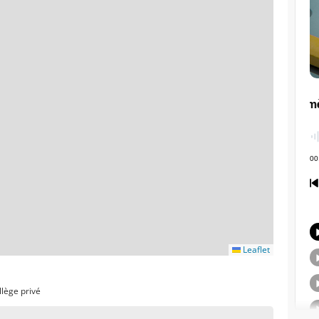
Leaflet
llège privé