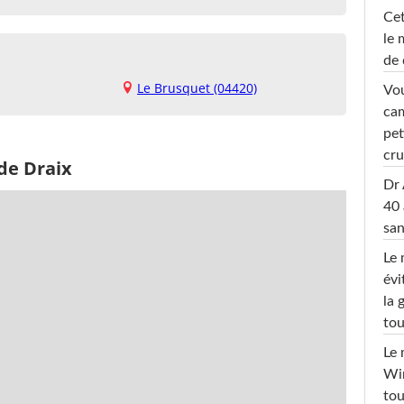
Cet
le 
de 
Le Brusquet (04420)
Vou
cam
pet
cru
de Draix
Dr 
40 
san
Le 
évi
la 
tou
Le 
Win
tou