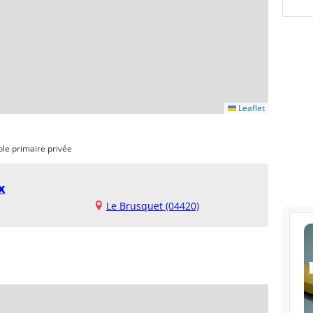
Leaflet
ole primaire privée
x
Le Brusquet (04420)