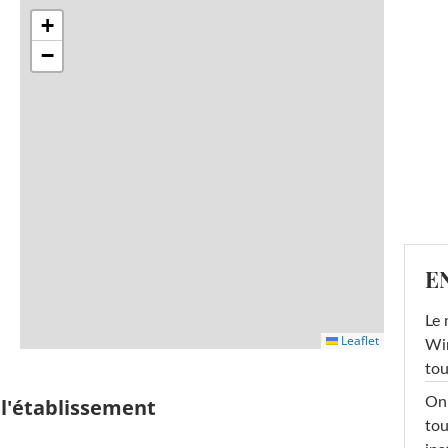
+
−
E
Le 
Leaflet
Win
tou
 l'établissement
On 
tou