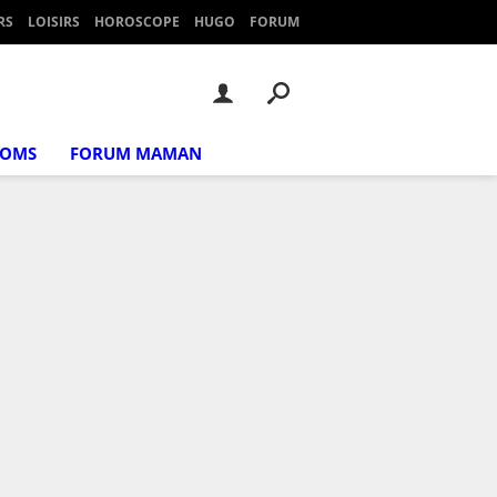
RS
LOISIRS
HOROSCOPE
HUGO
FORUM
NOMS
FORUM MAMAN