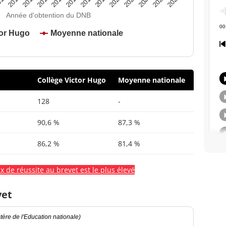
2020
2015
2024
2019
2014
2023
2018
2013
2022
2017
12
2021
2016
Année d'obtention du DNB
tor Hugo
Moyenne nationale
Collège Victor Hugo
Moyenne nationale
128
-
90,6 %
87,3 %
86,2 %
81,4 %
x de réussite au brevet est le plus élevé
vet
ère de l'Education nationale)