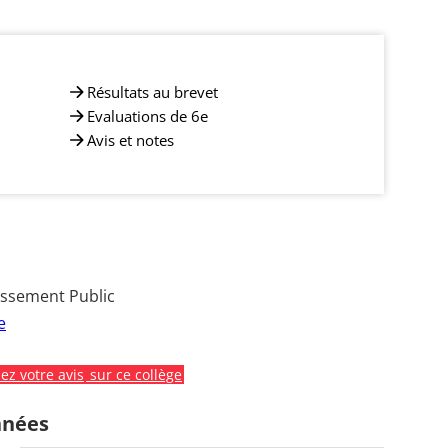
Résultats au brevet
Evaluations de 6e
Avis et notes
issement Public
e
z votre avis
sur ce collège
nnées