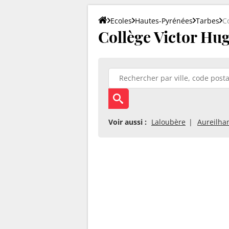
Ecoles
Hautes-Pyrénées
Tarbes
C
Collège Victor Hu
Voir aussi :
Laloubère
Aureilha