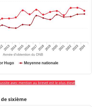
2020
2015
2024
2019
2014
2023
2018
2013
2022
2017
12
2021
2016
Année d'obtention du DNB
tor Hugo
Moyenne nationale
éussite avec mention au brevet est le plus élevé
 de sixième