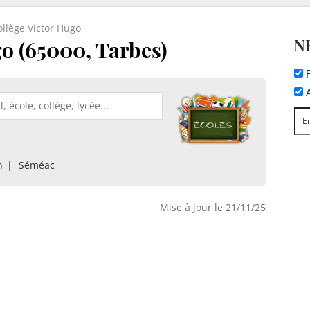
ollège Victor Hugo
N
go (65000, Tarbes)
F
A
n
Séméac
Mise à jour le 21/11/25