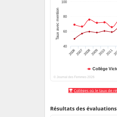
100
Taux avec mention
80
60
40
2010
2009
2008
20
2007
2011
2006
Collège Vic
© Journal des Femmes 2026
Collèges où le taux de r
Résultats des évaluations