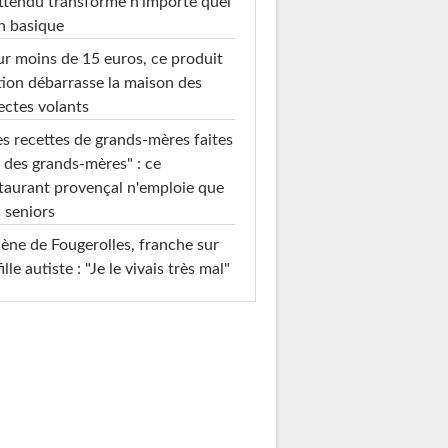
ttendu transforme n'importe quel
n basique
r moins de 15 euros, ce produit
ion débarrasse la maison des
ectes volants
s recettes de grands-mères faites
 des grands-mères" : ce
taurant provençal n'emploie que
 seniors
ène de Fougerolles, franche sur
fille autiste : "Je le vivais très mal"