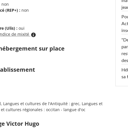
ina
:
non
jea
cé (REP+) :
non
Pou
Act
e (Ulis) :
oui
ins
indice de mixité
"De
par
d'hébergement sur place
res
des
établissement
Hél
sa 
 Langues et cultures de l'Antiquité : grec, Langues et
 et cultures régionales : occitan - langue d'oc
ge Victor Hugo