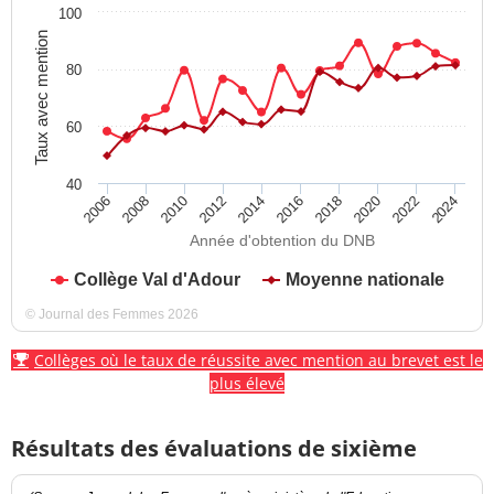
100
Taux avec mention
80
60
40
2012
2018
2024
2008
2014
2020
2010
2016
2022
2006
Année d'obtention du DNB
Collège Val d'Adour
Moyenne nationale
© Journal des Femmes 2026
Collèges où le taux de réussite avec mention au brevet est le
plus élevé
Résultats des évaluations de sixième