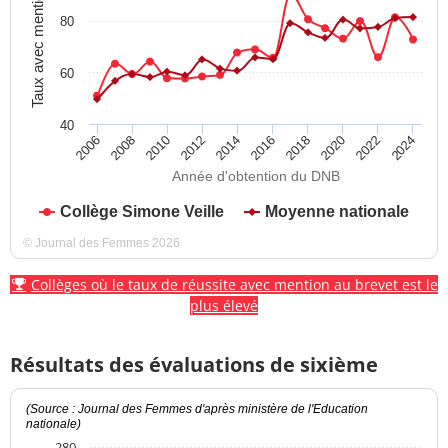
Taux avec mention
80
60
40
2012
2018
2024
2008
2014
2020
2010
2016
2022
2006
Année d'obtention du DNB
Collège Simone Veille
Moyenne nationale
© Journal des Femmes 2026
Collèges où le taux de réussite avec mention au brevet est le
plus élevé
Résultats des évaluations de sixième
(Source : Journal des Femmes d'après ministère de l'Education
nationale)
280