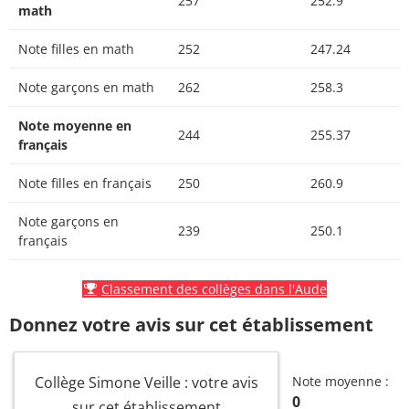
257
252.9
math
Note filles en math
252
247.24
Note garçons en math
262
258.3
Note moyenne en
244
255.37
français
Note filles en français
250
260.9
Note garçons en
239
250.1
français
Classement des collèges dans l'Aude
Donnez votre avis sur cet établissement
Collège Simone Veille : votre avis
Note moyenne :
0
sur cet établissement