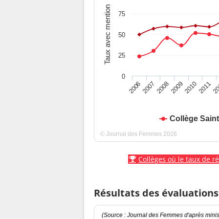
Taux avec mention
75
50
25
0
2010
2009
2008
20
2007
2011
2006
Collège Sain
© Journal des Femmes 2026
Collèges où le taux de r
Résultats des évaluations
(Source : Journal des Femmes d'après minist