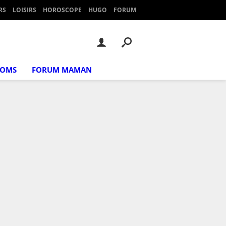
RS
LOISIRS
HOROSCOPE
HUGO
FORUM
NOMS
FORUM MAMAN