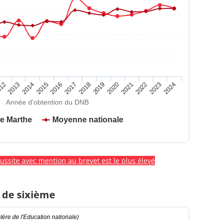
2020
2015
2024
2019
2014
2023
2018
2013
2022
2017
12
2021
2016
Année d'obtention du DNB
te Marthe
Moyenne nationale
éussite avec mention au brevet est le plus élevé
 de sixième
ère de l'Education nationale)