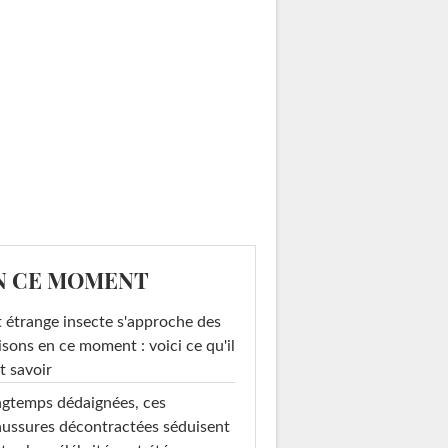
N CE MOMENT
 étrange insecte s'approche des
sons en ce moment : voici ce qu'il
t savoir
gtemps dédaignées, ces
ussures décontractées séduisent