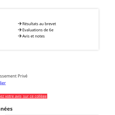
Résultats au brevet
Evaluations de 6e
Avis et notes
issement Privé
ier
z votre avis
sur ce collège
nnées