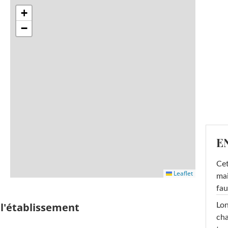
+
−
E
Cet
Leaflet
mai
fau
 l'établissement
Lon
cha