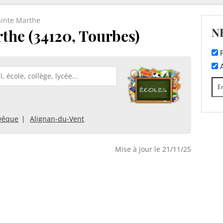
ainte Marthe
N
the (34120, Tourbes)
F
A
Évêque
Alignan-du-Vent
Mise à jour le 21/11/25