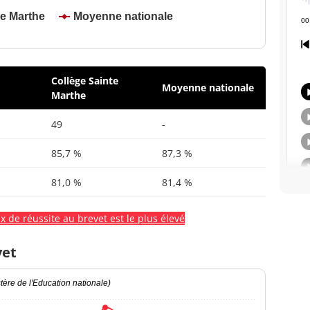
te Marthe
Moyenne nationale
Collège Sainte
Moyenne nationale
Marthe
49
-
85,7 %
87,3 %
81,0 %
81,4 %
x de réussite au brevet est le plus élevé
vet
ère de l'Education nationale)