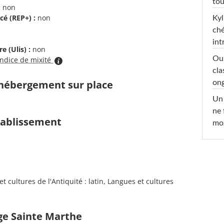
tou
:
non
cé (REP+) :
non
Kyl
ché
int
e (Ulis) :
non
Oub
indice de mixité
cla
d'hébergement sur place
ong
Un 
ne 
établissement
moz
 cultures de l'Antiquité : latin, Langues et cultures
ège Sainte Marthe