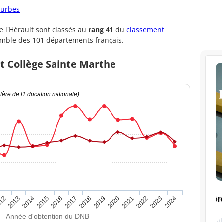
ourbes
 l'Hérault sont classés au
rang 41
du
classement
emble des 101 départements français.
t Collège Sainte Marthe
ère de l'Education nationale)
2020
2015
2024
2019
2014
2023
2018
2013
2022
2017
12
2021
2016
Année d'obtention du DNB