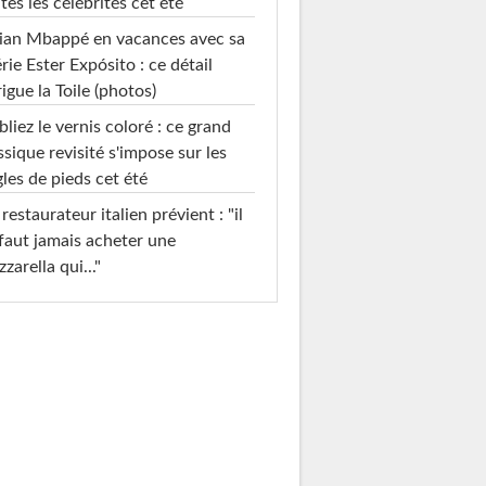
tes les célébrités cet été
ian Mbappé en vacances avec sa
rie Ester Expósito : ce détail
rigue la Toile (photos)
liez le vernis coloré : ce grand
ssique revisité s'impose sur les
les de pieds cet été
restaurateur italien prévient : "il
faut jamais acheter une
zarella qui..."