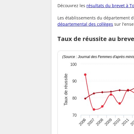
Découvrez les
résultats du brevet à T
Les établissements du département de
départemental des collèges
sur l'ens
Taux de réussite au breve
(Source : Journal des Femmes d'après minist
100
Taux de réussite
90
80
70
2010
2009
2008
20
2007
2011
2006