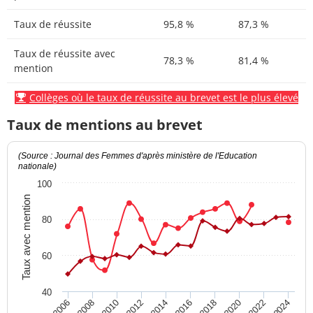
Taux de réussite
95,8 %
87,3 %
Taux de réussite avec
78,3 %
81,4 %
mention
Collèges où le taux de réussite au brevet est le plus élevé
Taux de mentions au brevet
(Source : Journal des Femmes d'après ministère de l'Education
nationale)
100
Taux avec mention
80
60
40
2012
2018
2024
2008
2014
2020
2010
2016
2022
2006