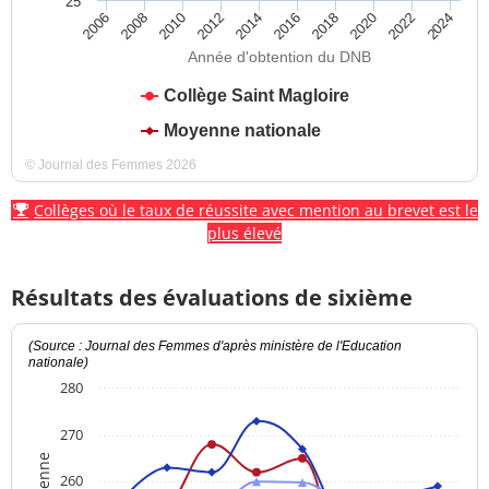
25
2012
2018
2024
2008
2014
2020
2010
2016
2022
2006
Année d'obtention du DNB
Collège Saint Magloire
Moyenne nationale
© Journal des Femmes 2026
Collèges où le taux de réussite avec mention au brevet est le
plus élevé
Résultats des évaluations de sixième
(Source : Journal des Femmes d'après ministère de l'Education
nationale)
280
270
260