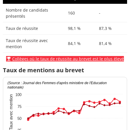
Nombre de candidats
160
-
présentés
Taux de réussite
98,1 %
87,3 %
Taux de réussite avec
84,1 %
81,4 %
mention
Collèges où le taux de réussite au brevet est le plus élevé
Taux de mentions au brevet
(Source : Journal des Femmes d'après ministère de l'Education
nationale)
100
Taux avec mention
75
50