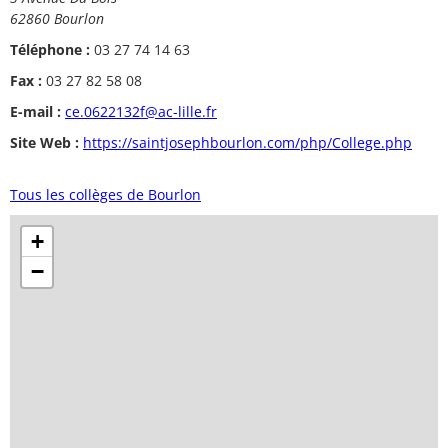
62860 Bourlon
Téléphone :
03 27 74 14 63
Fax :
03 27 82 58 08
E-mail :
ce.0622132f@ac-lille.fr
Site Web :
https://saintjosephbourlon.com/php/College.php
Tous les collèges de Bourlon
+
−