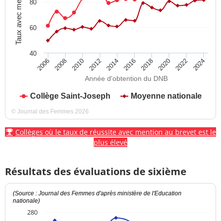
Taux avec mention
80
60
40
2012
2018
2024
2008
2014
2020
2010
2016
2022
2006
Année d'obtention du DNB
Collège Saint-Joseph
Moyenne nationale
© Journal des Femmes 2026
Collèges où le taux de réussite avec mention au brevet est le
plus élevé
Résultats des évaluations de sixième
(Source : Journal des Femmes d'après ministère de l'Education
nationale)
280