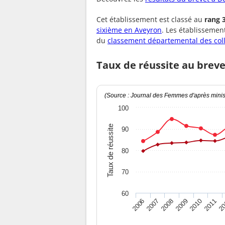
Cet établissement est classé au
rang 
sixième en Aveyron
. Les établissemen
du
classement départemental des col
Taux de réussite au brev
(Source : Journal des Femmes d'après minist
100
Taux de réussite
90
80
70
60
2010
2009
2008
20
2007
2011
2006