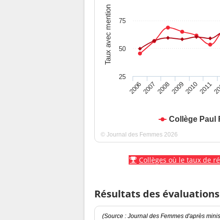
Taux avec mention
75
50
25
2010
2009
2008
20
2007
2011
2006
Collège Paul
© Journal des Femmes 2026
Collèges où le taux de r
Résultats des évaluations
(Source : Journal des Femmes d'après minist