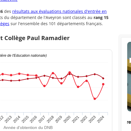
36
des
résultats aux évaluations nationales d'entrée en
ts du département de l'Aveyron sont classés au
rang 15
lèges
sur l'ensemble des 101 départements français.
et Collège Paul Ramadier
ère de l'Education nationale)
2020
2015
2024
2019
2014
2023
2018
2013
2022
2017
12
2021
2016
Année d'obtention du DNB