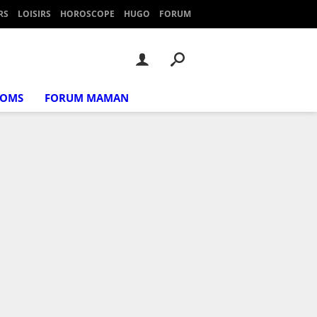
RS
LOISIRS
HOROSCOPE
HUGO
FORUM
NOMS
FORUM MAMAN