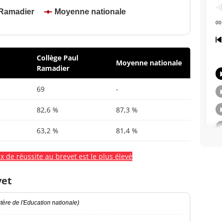
 Ramadier
Moyenne nationale
Collège Paul
Moyenne nationale
Ramadier
69
-
82,6 %
87,3 %
63,2 %
81,4 %
x de réussite au brevet est le plus élevé
vet
ère de l'Education nationale)