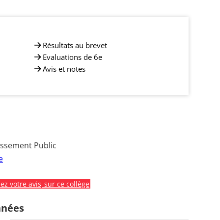
Résultats au brevet
Evaluations de 6e
Avis et notes
issement Public
e
z votre avis
sur ce collège
nnées