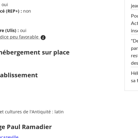
:
oui
jea
cé (REP+) :
non
Pou
Act
e (Ulis) :
oui
ins
ndice peu favorable
"De
par
d'hébergement sur place
res
des
Hél
établissement
sa 
 cultures de l'Antiquité : latin
ège Paul Ramadier
ecazeville