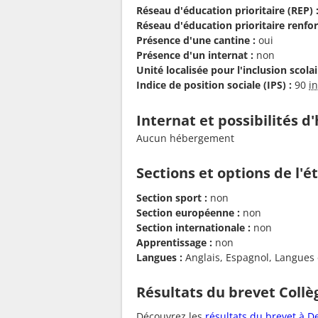
Réseau d'éducation prioritaire (REP) 
Réseau d'éducation prioritaire renfor
Présence d'une cantine :
oui
Présence d'un internat :
non
Unité localisée pour l'inclusion scolair
Indice de position sociale (IPS) :
90
i
Internat et possibilités 
Aucun hébergement
Sections et options de l'
Section sport :
non
Section européenne :
non
Section internationale :
non
Apprentissage :
non
Langues :
Anglais, Espagnol, Langues et
Résultats du brevet Coll
Découvrez les
résultats du brevet à D