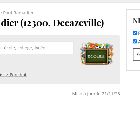
ge Paul Ramadier
N
ier (12300, Decazeville)
F
A
isse-Penchot
Mise à jour le 21/11/25