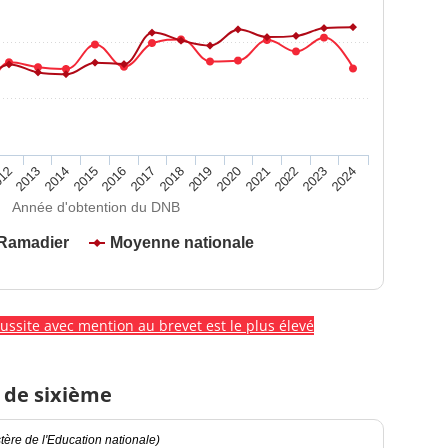
2020
2015
2024
2019
2014
2023
2018
2013
2022
2017
12
2021
2016
Année d'obtention du DNB
 Ramadier
Moyenne nationale
éussite avec mention au brevet est le plus élevé
 de sixième
ère de l'Education nationale)