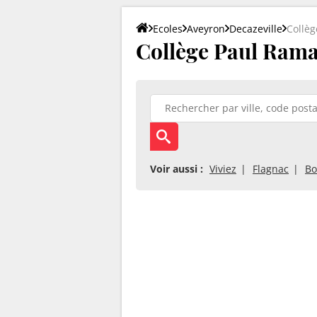
Ecoles
Aveyron
Decazeville
Collè
Collège Paul Ramad
Voir aussi :
Viviez
Flagnac
Bo