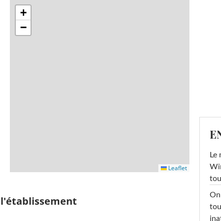
+
−
E
Le 
Win
Leaflet
tou
On 
 l'établissement
tou
ina