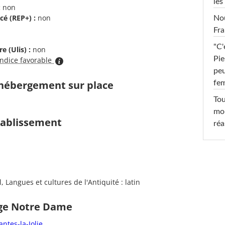
les
:
non
cé (REP+) :
non
Nou
Fra
"C'
e (Ulis) :
non
Pie
indice favorable
peu
d'hébergement sur place
fe
Tou
mob
établissement
réa
 Langues et cultures de l'Antiquité : latin
ège Notre Dame
ntes-la-Jolie