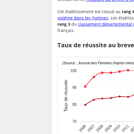
Cet établissement est classé au
rang 
sixième dans les Yvelines
. Les établi
rang 3
du
classement départemental d
français.
Taux de réussite au brev
(Source : Journal des Femmes d'après minist
100
Taux de réussite
90
80
70
2010
2009
2008
20
2007
2011
2006