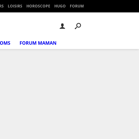
RS
LOISIRS
HOROSCOPE
HUGO
FORUM
NOMS
FORUM MAMAN