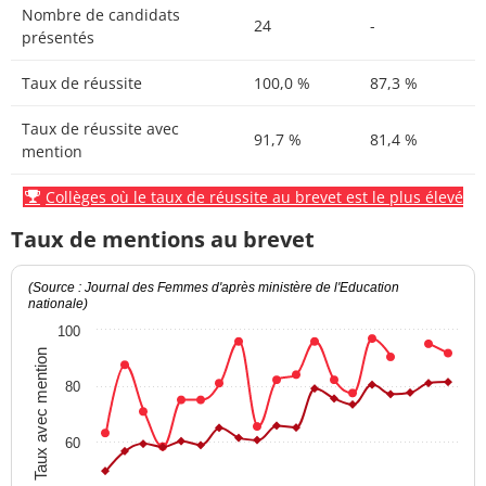
Nombre de candidats
24
-
présentés
Taux de réussite
100,0 %
87,3 %
Taux de réussite avec
91,7 %
81,4 %
mention
Collèges où le taux de réussite au brevet est le plus élevé
Taux de mentions au brevet
(Source : Journal des Femmes d'après ministère de l'Education
nationale)
100
Taux avec mention
80
60