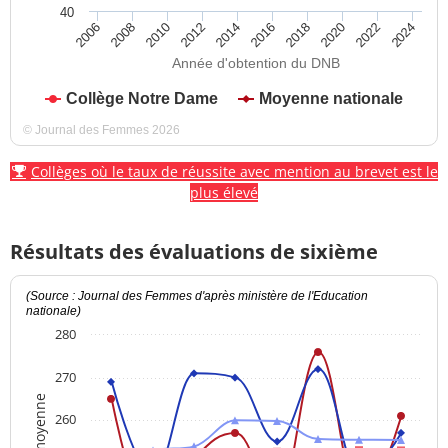
40
2012
2018
2024
2008
2014
2020
2010
2016
2022
2006
Année d'obtention du DNB
Collège Notre Dame
Moyenne nationale
© Journal des Femmes 2026
Collèges où le taux de réussite avec mention au brevet est le
plus élevé
Résultats des évaluations de sixième
(Source : Journal des Femmes d'après ministère de l'Education
nationale)
280
270
Note moyenne
260