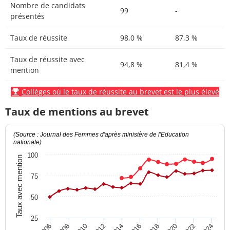
Nombre de candidats
99
-
présentés
Taux de réussite
98,0 %
87,3 %
Taux de réussite avec
94,8 %
81,4 %
mention
Collèges où le taux de réussite au brevet est le plus élevé
Taux de mentions au brevet
(Source : Journal des Femmes d'après ministère de l'Education
nationale)
100
Taux avec mention
75
50
25
2012
2018
2024
2008
2014
2020
2010
2016
2022
2006