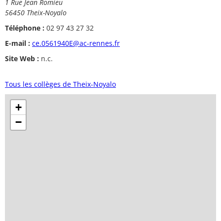
1 Rue Jean Romieu
56450 Theix-Noyalo
Téléphone :
02 97 43 27 32
E-mail :
ce.0561940E@ac-rennes.fr
Site Web :
n.c.
Tous les collèges de Theix-Noyalo
+
−