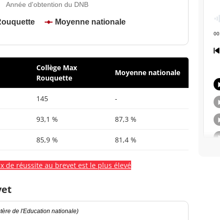
Année d'obtention du DNB
Rouquette
Moyenne nationale
Collège Max
Moyenne nationale
Rouquette
145
-
93,1 %
87,3 %
85,9 %
81,4 %
x de réussite au brevet est le plus élevé
vet
ère de l'Education nationale)