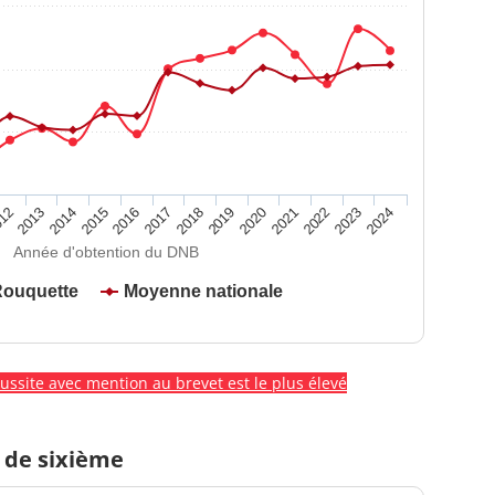
2020
2015
2024
2019
2014
2023
2018
2013
2022
2017
12
2021
2016
Année d'obtention du DNB
Rouquette
Moyenne nationale
éussite avec mention au brevet est le plus élevé
 de sixième