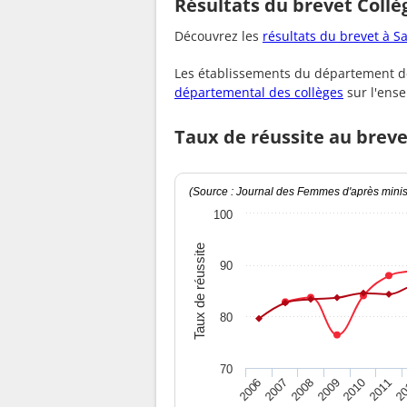
Résultats du brevet Coll
Découvrez les
résultats du brevet à 
Les établissements du département de
départemental des collèges
sur l'ens
Taux de réussite au brev
(Source : Journal des Femmes d'après minist
100
Taux de réussite
90
80
70
2010
2009
2008
20
2007
2011
2006