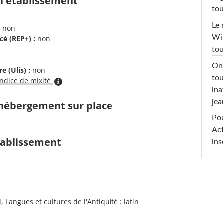
 l'établissement
tou
Le 
:
non
Win
cé (REP+) :
non
tou
On 
e (Ulis) :
non
tou
indice de mixité
ina
jea
d'hébergement sur place
Pou
Act
établissement
ins
 Langues et cultures de l'Antiquité : latin