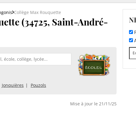
ngonis
Collège Max Rouquette
N
ette (34725, Saint-André-
F
A
Jonquières
Pouzols
Mise à jour le 21/11/25