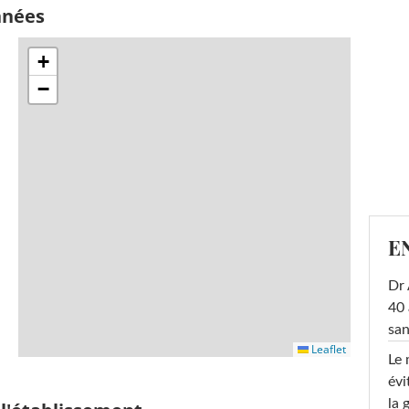
nnées
+
−
E
Dr 
40 
san
Leaflet
Le 
évi
la 