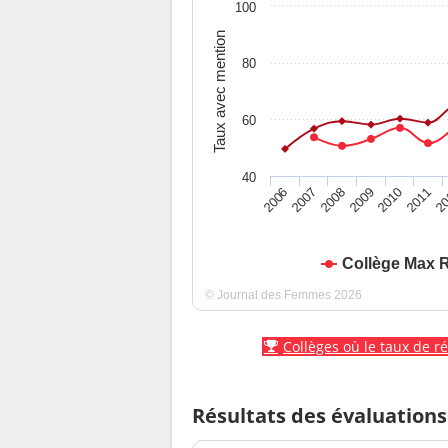
100
Taux avec mention
80
60
40
2010
2009
2008
20
2007
2011
2006
Collège Max 
© Journal des Femmes 2026
Collèges où le taux de r
Résultats des évaluations