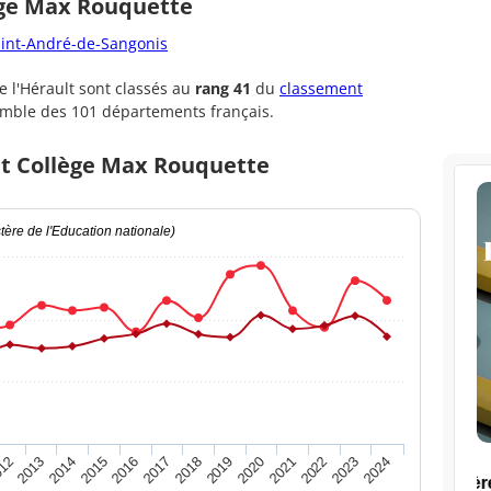
ège Max Rouquette
Saint-André-de-Sangonis
 l'Hérault sont classés au
rang 41
du
classement
emble des 101 départements français.
et Collège Max Rouquette
ère de l'Education nationale)
2020
2015
2024
2019
2014
2023
2018
2013
2022
2017
12
2021
2016