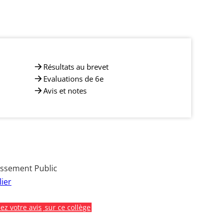
Résultats au brevet
Evaluations de 6e
Avis et notes
issement Public
ier
z votre avis
sur ce collège