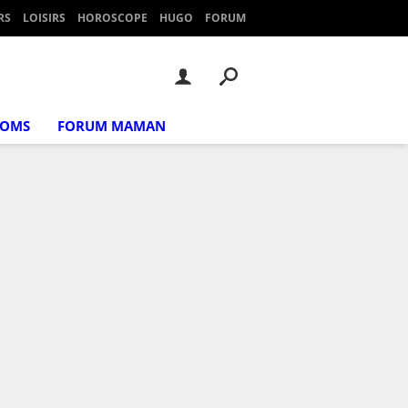
RS
LOISIRS
HOROSCOPE
HUGO
FORUM
NOMS
FORUM MAMAN