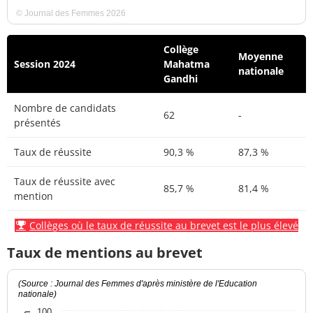
© Journal des Femmes 2026
Collège
Moyenne
Session 2024
Mahatma
nationale
Gandhi
Nombre de candidats
62
-
présentés
Taux de réussite
90,3 %
87,3 %
Taux de réussite avec
85,7 %
81,4 %
mention
Collèges où le taux de réussite au brevet est le plus élevé
Taux de mentions au brevet
(Source : Journal des Femmes d'après ministère de l'Education
nationale)
100