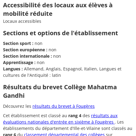
Accessibilité des locaux aux élèves à
mobilité réduite
Locaux accessibles
Sections et options de l'établissement
Section sport :
non
Section européenne :
non
Section internationale :
non
Apprentissage :
non
Langues :
Allemand, Anglais, Espagnol, Italien, Langues et
cultures de l'Antiquité : latin
Résultats du brevet Collège Mahatma
Gandhi
Découvrez les
résultats du brevet à Fougères
Cet établissement est classé au
rang 4
des
résultats aux
évaluations nationales d'entrée en sixième à Fougères
. Les
établissements du département d'Ille-et-Vilaine sont classés au
rang 6
du
classement départemental des collèges
sur