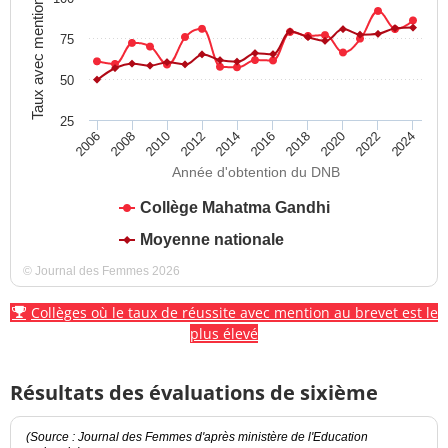
Taux avec mention
75
50
25
2012
2018
2024
2008
2014
2020
2010
2016
2022
2006
Année d'obtention du DNB
Collège Mahatma Gandhi
Moyenne nationale
© Journal des Femmes 2026
Collèges où le taux de réussite avec mention au brevet est le
plus élevé
Résultats des évaluations de sixième
(Source : Journal des Femmes d'après ministère de l'Education