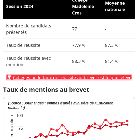
Moyenne
Session 2024
Madeleine
nationale
Cros
Nombre de candidats
77
-
présentés
Taux de réussite
77,9 %
87,3 %
Taux de réussite avec
88,3 %
81,4 %
mention
Collèges où le taux de réussite au brevet est le plus élevé
Taux de mentions au brevet
(Source : Journal des Femmes d'après ministère de l'Education
nationale)
100
Taux avec mention
75