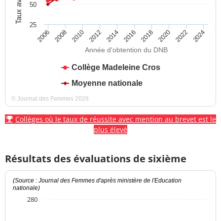
50
25
2012
2018
2024
2008
2014
2020
2010
2016
2022
2006
Année d'obtention du DNB
Collège Madeleine Cros
Moyenne nationale
© Journal des Femmes 2026
Collèges où le taux de réussite avec mention au brevet est le
plus élevé
Résultats des évaluations de sixième
(Source : Journal des Femmes d'après ministère de l'Education
nationale)
280