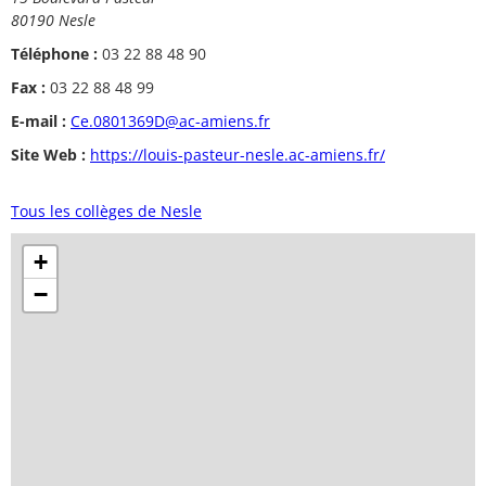
80190 Nesle
Téléphone :
03 22 88 48 90
Fax :
03 22 88 48 99
E-mail :
Ce.0801369D@ac-amiens.fr
Site Web :
https://louis-pasteur-nesle.ac-amiens.fr/
Tous les collèges de Nesle
+
−