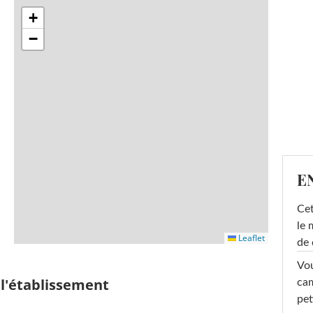
+
−
E
Cet
le 
Leaflet
de 
Vou
 l'établissement
cam
pet