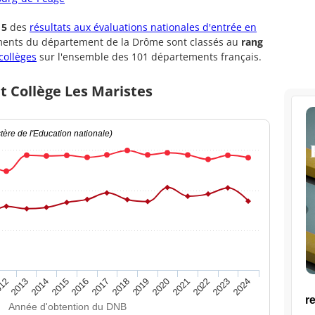
15
des
résultats aux évaluations nationales d'entrée en
ements du département de la Drôme sont classés au
rang
collèges
sur l'ensemble des 101 départements français.
t Collège Les Maristes
ère de l'Education nationale)
2020
2015
2024
2019
2014
2023
2018
2013
2022
2017
12
2021
2016
Année d'obtention du DNB