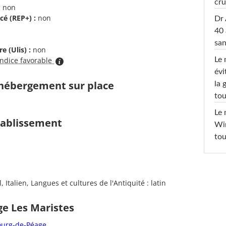
cru
:
non
cé (REP+) :
non
Dr 
40 
san
e (Ulis) :
non
Le 
indice favorable
évi
d'hébergement sur place
la 
tou
Le 
établissement
Win
tou
Italien, Langues et cultures de l'Antiquité : latin
ge Les Maristes
Bourg-de-Péage