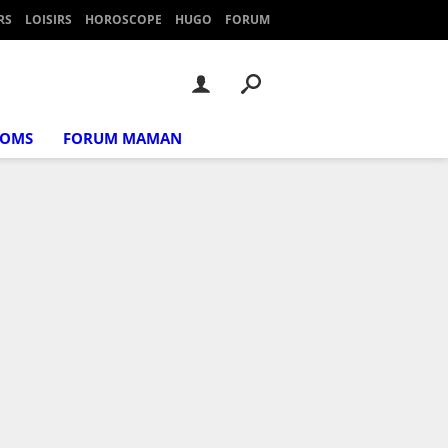
RS
LOISIRS
HOROSCOPE
HUGO
FORUM
NOMS
FORUM MAMAN