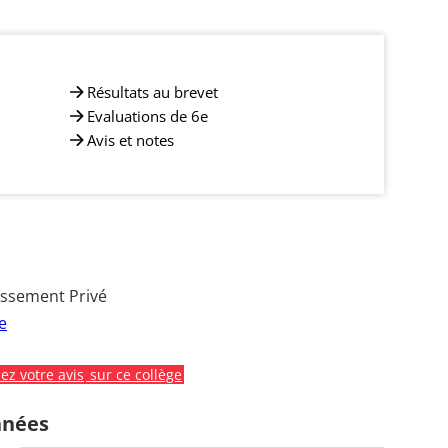
Résultats au brevet
Evaluations de 6e
Avis et notes
issement Privé
e
z votre avis
sur ce collège
nnées