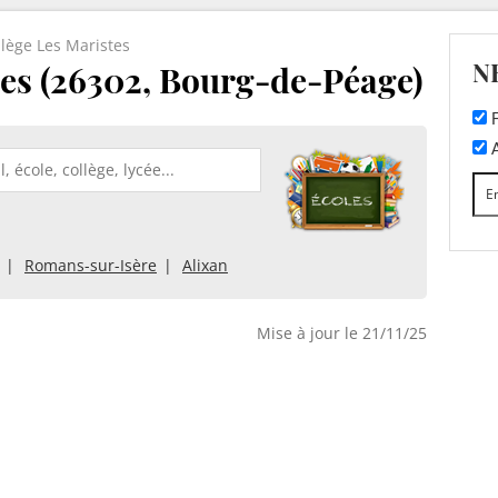
llège Les Maristes
N
tes (26302, Bourg-de-Péage)
F
A
Romans-sur-Isère
Alixan
Mise à jour le 21/11/25