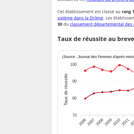
Cet établissement est classé au
rang 
sixième dans la Drôme
. Les établiss
30
du
classement départemental des 
Taux de réussite au breve
(Source : Journal des Femmes d'après minist
100
Taux de réussite
90
80
70
2010
2009
2008
20
2007
2011
2006