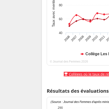
Taux avec mention
80
60
40
2010
2009
2008
20
2007
2011
2006
Collège Les 
© Journal des Femmes 2026
Collèges où le taux de r
Résultats des évaluations
(Source : Journal des Femmes d'après minist
290