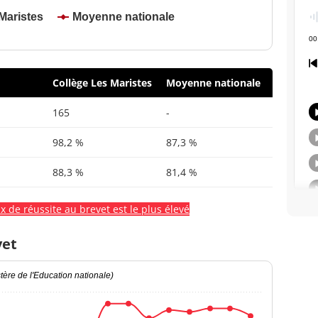
Maristes
Moyenne nationale
Collège Les Maristes
Moyenne nationale
165
-
98,2 %
87,3 %
88,3 %
81,4 %
x de réussite au brevet est le plus élevé
vet
ère de l'Education nationale)