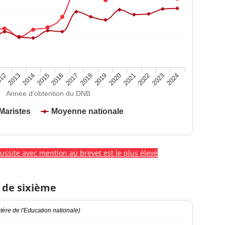
2020
2015
2024
2019
2014
2023
2018
2013
2022
2017
12
2021
2016
Année d'obtention du DNB
Maristes
Moyenne nationale
éussite avec mention au brevet est le plus élevé
 de sixième
ère de l'Education nationale)