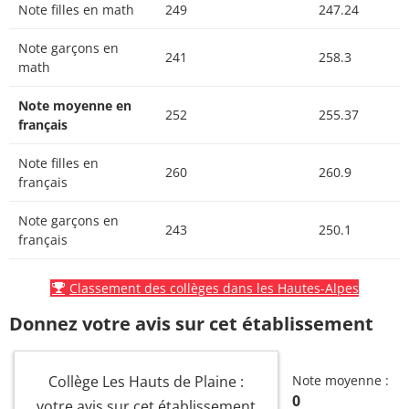
Note filles en math
249
247.24
Note garçons en
241
258.3
math
Note moyenne en
252
255.37
français
Note filles en
260
260.9
français
Note garçons en
243
250.1
français
Classement des collèges dans les Hautes-Alpes
Donnez votre avis sur cet établissement
Collège Les Hauts de Plaine :
Note moyenne :
0
votre avis sur cet établissement