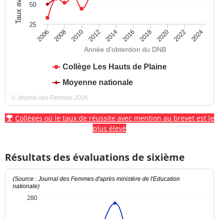
50
25
2012
2018
2024
2008
2014
2020
2010
2016
2022
2006
Année d'obtention du DNB
Collège Les Hauts de Plaine
Moyenne nationale
© Journal des Femmes 2026
Collèges où le taux de réussite avec mention au brevet est le
plus élevé
Résultats des évaluations de sixième
(Source : Journal des Femmes d'après ministère de l'Education
nationale)
280