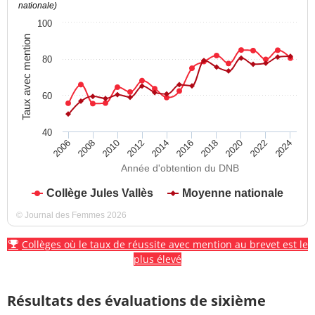
nationale)
100
Taux avec mention
80
60
40
2012
2018
2024
2008
2014
2020
2010
2016
2022
2006
Année d'obtention du DNB
Collège Jules Vallès
Moyenne nationale
© Journal des Femmes 2026
Collèges où le taux de réussite avec mention au brevet est le
plus élevé
Résultats des évaluations de sixième