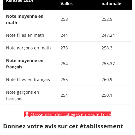
Rentrée 2024
Vallès
nationale
Note moyenne en
258
252.9
math
Note filles en math
244
247.24
Note garçons en math
273
258.3
Note moyenne en
254
255.37
français
Note filles en français
255
260.9
Note garçons en
254
250.1
français
Classement des collèges en Haute-Loire
Donnez votre avis sur cet établissement