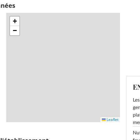
nnées
+
−
E
Les
gen
pla
Leaflet
men
Nut