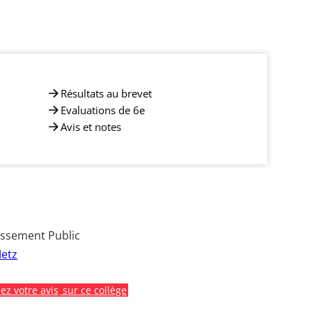
Résultats au brevet
Evaluations de 6e
Avis et notes
issement Public
etz
z votre avis
sur ce collège