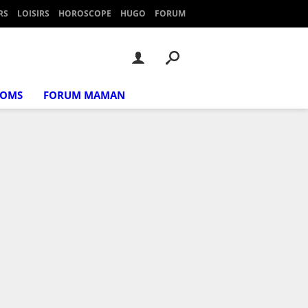
RS
LOISIRS
HOROSCOPE
HUGO
FORUM
NOMS
FORUM MAMAN