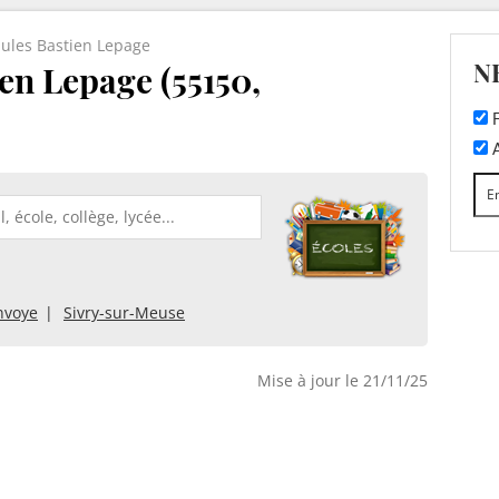
Jules Bastien Lepage
N
ien Lepage (55150,
F
A
nvoye
Sivry-sur-Meuse
Mise à jour le 21/11/25