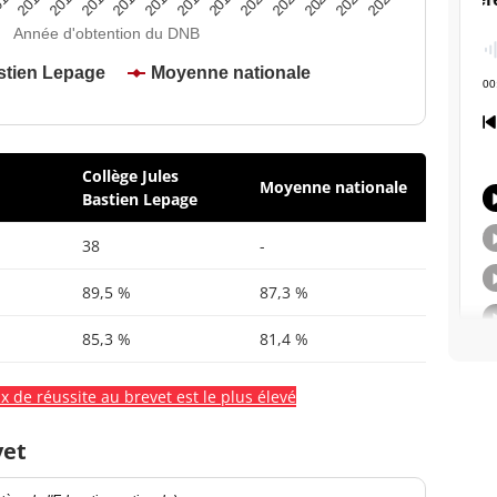
2020
2015
2024
2019
2014
2023
2018
2013
2022
2017
12
2021
2016
Année d'obtention du DNB
stien Lepage
Moyenne nationale
Collège Jules
Moyenne nationale
Bastien Lepage
38
-
89,5 %
87,3 %
85,3 %
81,4 %
x de réussite au brevet est le plus élevé
vet