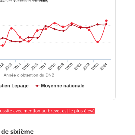
ère de l'Education nationale)
2020
2015
2024
2019
2014
2023
2018
2013
2022
2017
12
2021
2016
Année d'obtention du DNB
stien Lepage
Moyenne nationale
éussite avec mention au brevet est le plus élevé
 de sixième