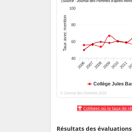
(Source : Journal des Femmes d'après minist
100
Taux avec mention
80
60
40
2010
2009
2008
20
2007
2011
2006
Collège Jules Ba
© Journal des Femmes 2026
Collèges où le taux de r
Résultats des évaluations