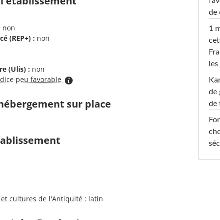
 l'établissement
fav
de 
:
non
1 m
cé (REP+) :
non
cet
Fra
les
e (Ulis) :
non
ndice peu favorable
Ka
de 
d'hébergement sur place
de 
For
cho
établissement
séc
 cultures de l'Antiquité : latin