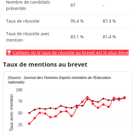
Nombre de candidats
87
-
présentés
Taux de réussite
95,4 %
87,3 %
Taux de réussite avec
83,1 %
81,4 %
mention
Collèges où le taux de réussite au brevet est le plus élevé
Taux de mentions au brevet
(Source : Journal des Femmes d'après ministère de l'Education
nationale)
100
Taux avec mention
75
50
25