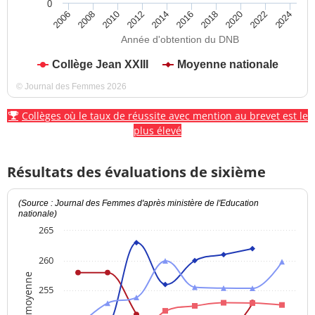
0
2012
2018
2024
2008
2014
2020
2010
2016
2022
2006
Année d'obtention du DNB
Collège Jean XXIII
Moyenne nationale
© Journal des Femmes 2026
Collèges où le taux de réussite avec mention au brevet est le
plus élevé
Résultats des évaluations de sixième
(Source : Journal des Femmes d'après ministère de l'Education
nationale)
265
260
Note moyenne
255