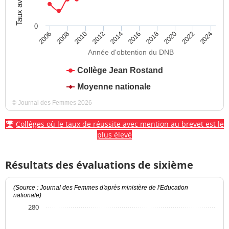
0
2012
2018
2024
2008
2014
2020
2010
2016
2022
2006
Année d'obtention du DNB
Collège Jean Rostand
Moyenne nationale
© Journal des Femmes 2026
Collèges où le taux de réussite avec mention au brevet est le
plus élevé
Résultats des évaluations de sixième
(Source : Journal des Femmes d'après ministère de l'Education
nationale)
280