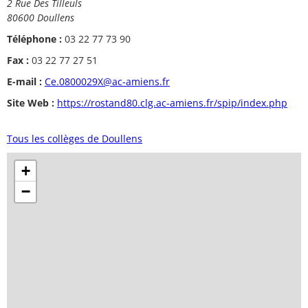
2 Rue Des Tilleuls
80600 Doullens
Téléphone :
03 22 77 73 90
Fax :
03 22 77 27 51
E-mail :
Ce.0800029X@ac-amiens.fr
Site Web :
https://rostand80.clg.ac-amiens.fr/spip/index.php
Tous les collèges de Doullens
+
−