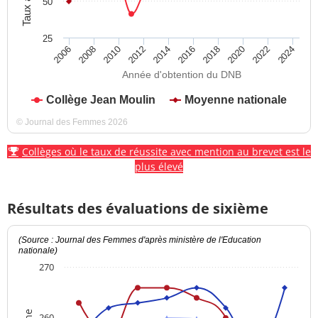
50
25
2012
2018
2024
2008
2014
2020
2010
2016
2022
2006
Année d'obtention du DNB
Collège Jean Moulin
Moyenne nationale
© Journal des Femmes 2026
Collèges où le taux de réussite avec mention au brevet est le
plus élevé
Résultats des évaluations de sixième
(Source : Journal des Femmes d'après ministère de l'Education
nationale)
270
260