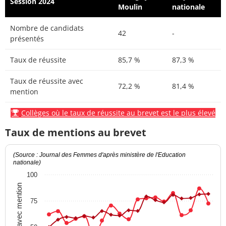
Session 2024
Moulin
nationale
Nombre de candidats
42
-
présentés
Taux de réussite
85,7 %
87,3 %
Taux de réussite avec
72,2 %
81,4 %
mention
Collèges où le taux de réussite au brevet est le plus élevé
Taux de mentions au brevet
(Source : Journal des Femmes d'après ministère de l'Education
nationale)
100
Taux avec mention
75