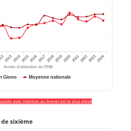
2020
2015
2024
2019
2014
2023
2018
2013
2022
2017
12
2021
2016
Année d'obtention du DNB
n Giono
Moyenne nationale
éussite avec mention au brevet est le plus élevé
 de sixième