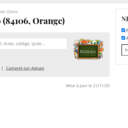
Jean Giono
N
 (84106, Orange)
F
A
Camaret-sur-Aigues
Mise à jour le 21/11/25