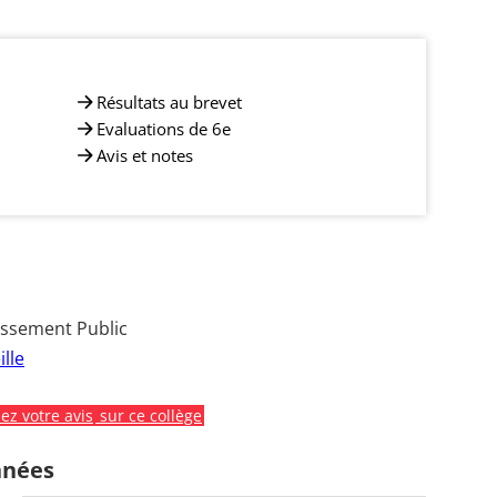
Résultats au brevet
Evaluations de 6e
Avis et notes
issement Public
lle
z votre avis
sur ce collège
nnées