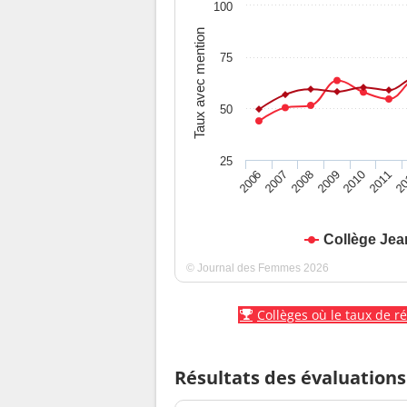
100
Taux avec mention
75
50
25
2010
2009
2008
20
2007
2011
2006
Collège Jea
© Journal des Femmes 2026
Collèges où le taux de r
Résultats des évaluations