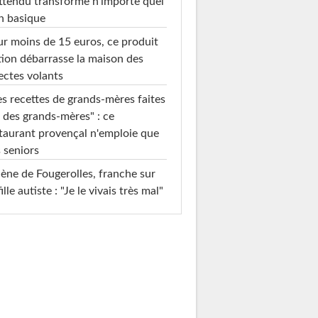
ttendu transforme n'importe quel
n basique
r moins de 15 euros, ce produit
ion débarrasse la maison des
ectes volants
s recettes de grands-mères faites
 des grands-mères" : ce
taurant provençal n'emploie que
 seniors
ène de Fougerolles, franche sur
fille autiste : "Je le vivais très mal"