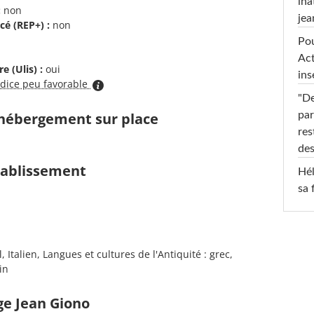
ina
:
non
jea
cé (REP+) :
non
Pou
Act
e (Ulis) :
oui
ins
ndice peu favorable
"De
par
d'hébergement sur place
res
des
établissement
Hél
sa 
Italien, Langues et cultures de l'Antiquité : grec,
in
ge Jean Giono