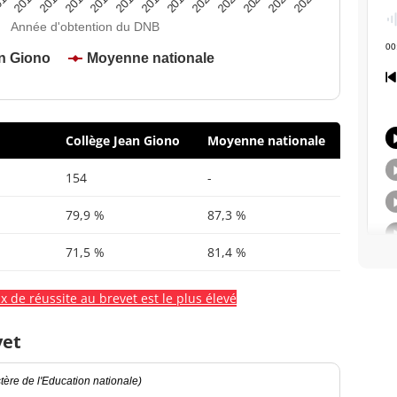
2020
2015
2024
2019
2014
2023
2018
2013
2022
2017
12
2021
2016
Année d'obtention du DNB
n Giono
Moyenne nationale
Collège Jean Giono
Moyenne nationale
154
-
79,9 %
87,3 %
71,5 %
81,4 %
x de réussite au brevet est le plus élevé
vet
ère de l'Education nationale)