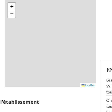
+
−
E
Le 
Leaflet
Win
tou
 l'établissement
On 
tou