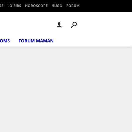
RS
LOISIRS
HOROSCOPE
HUGO
FORUM
NOMS
FORUM MAMAN