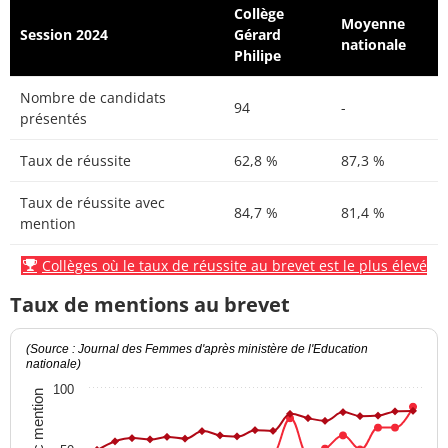
Collège
Moyenne
Session 2024
Gérard
nationale
Philipe
Nombre de candidats
94
-
présentés
Taux de réussite
62,8 %
87,3 %
Taux de réussite avec
84,7 %
81,4 %
mention
Collèges où le taux de réussite au brevet est le plus élevé
Taux de mentions au brevet
(Source : Journal des Femmes d'après ministère de l'Education
nationale)
100