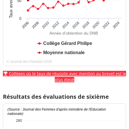
Taux avec mention
50
0
2012
2018
2024
2008
2014
2020
2010
2016
2022
2006
Année d'obtention du DNB
Collège Gérard Philipe
Moyenne nationale
© Journal des Femmes 2026
Collèges où le taux de réussite avec mention au brevet est le
plus élevé
Résultats des évaluations de sixième
(Source : Journal des Femmes d'après ministère de l'Education
nationale)
280