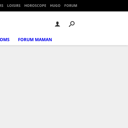
RS
LOISIRS
HOROSCOPE
HUGO
FORUM
NOMS
FORUM MAMAN