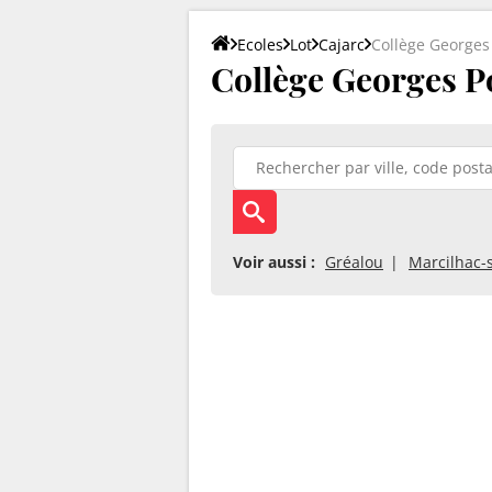
Ecoles
Lot
Cajarc
Collège George
Collège Georges P
Voir aussi :
Gréalou
Marcilhac-