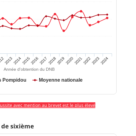
2020
2015
2024
2019
2014
2023
2018
2013
2022
2017
12
2021
2016
Année d'obtention du DNB
s Pompidou
Moyenne nationale
éussite avec mention au brevet est le plus élevé
 de sixième