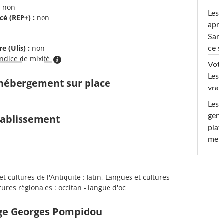
:
non
Les
cé (REP+) :
non
apr
Sar
e (Ulis) :
non
ce 
indice de mixité
Vot
Les
d'hébergement sur place
vra
Les
gen
établissement
pla
men
 cultures de l'Antiquité : latin, Langues et cultures
ures régionales : occitan - langue d'oc
ège Georges Pompidou