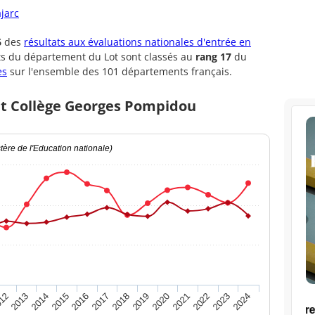
ajarc
6
des
résultats aux évaluations nationales d'entrée en
ts du département du Lot sont classés au
rang 17
du
es
sur l'ensemble des 101 départements français.
et Collège Georges Pompidou
ère de l'Education nationale)
2020
2015
2024
2019
2014
2023
2018
2013
2022
2017
12
2021
2016