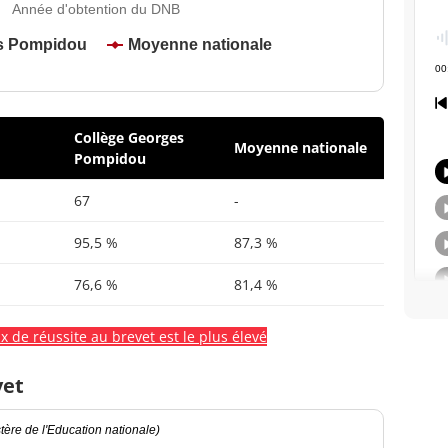
Année d'obtention du DNB
s Pompidou
Moyenne nationale
Collège Georges
Moyenne nationale
Pompidou
67
-
95,5 %
87,3 %
76,6 %
81,4 %
x de réussite au brevet est le plus élevé
vet
ère de l'Education nationale)