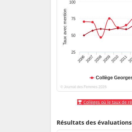
100
Taux avec mention
75
50
25
2010
2009
2008
20
2007
2011
2006
Collège George
© Journal des Femmes 2026
Collèges où le taux de r
Résultats des évaluations