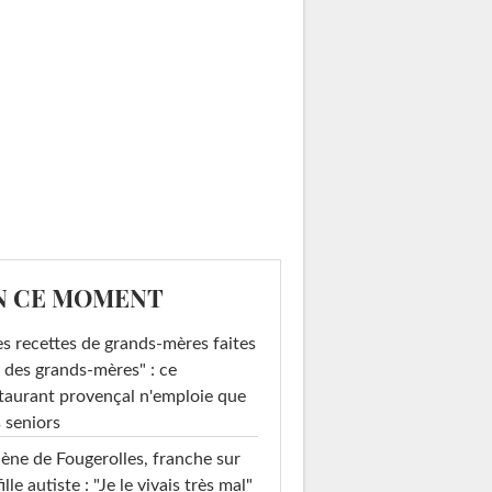
N CE MOMENT
s recettes de grands-mères faites
 des grands-mères" : ce
taurant provençal n'emploie que
 seniors
ène de Fougerolles, franche sur
fille autiste : "Je le vivais très mal"