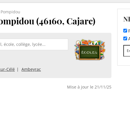
s Pompidou
N
ompidou (46160, Cajarc)
F
A
sur-Célé
Ambeyrac
Mise à jour le 21/11/25