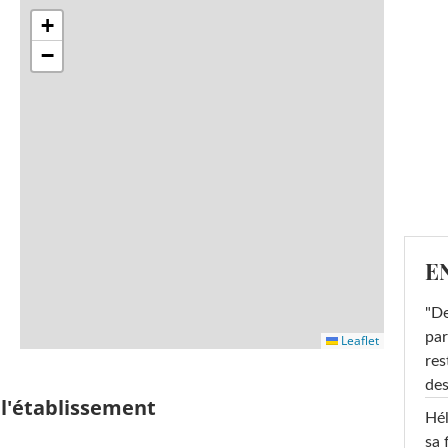
+
−
E
"De
par
Leaflet
res
des
 l'établissement
Hél
sa 