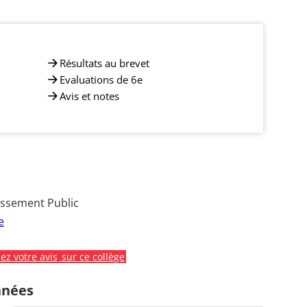
Résultats au brevet
Evaluations de 6e
Avis et notes
issement Public
e
z votre avis
sur ce collège
nnées