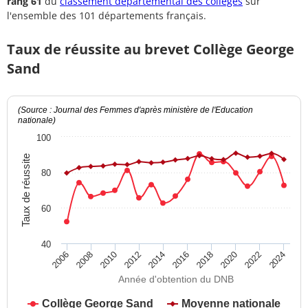
rang 61
du
classement départemental des collèges
sur
l'ensemble des 101 départements français.
Taux de réussite au brevet Collège George
Sand
(Source : Journal des Femmes d'après ministère de l'Education
nationale)
100
Taux de réussite
80
60
40
2012
2018
2024
2008
2014
2020
2010
2016
2022
2006
Année d'obtention du DNB
Collège George Sand
Moyenne nationale