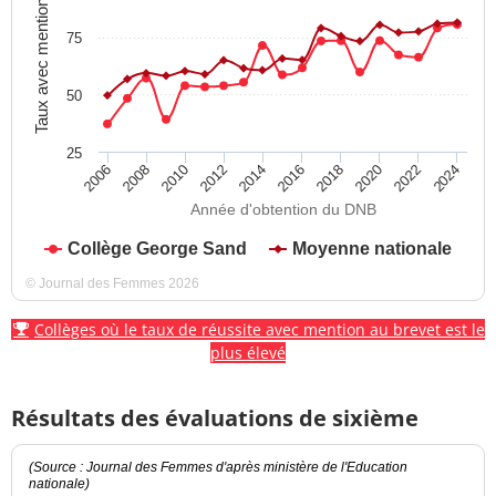
Taux avec mention
75
50
25
2012
2018
2024
2008
2014
2020
2010
2016
2022
2006
Année d'obtention du DNB
Collège George Sand
Moyenne nationale
© Journal des Femmes 2026
Collèges où le taux de réussite avec mention au brevet est le
plus élevé
Résultats des évaluations de sixième
(Source : Journal des Femmes d'après ministère de l'Education
nationale)