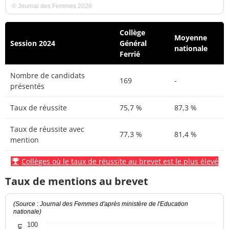
© Journal des Femmes 2026
Collège
Moyenne
Session 2024
Général
nationale
Ferrié
Nombre de candidats
169
-
présentés
Taux de réussite
75,7 %
87,3 %
Taux de réussite avec
77,3 %
81,4 %
mention
Collèges où le taux de réussite au brevet est le plus élevé
Taux de mentions au brevet
(Source : Journal des Femmes d'après ministère de l'Education
nationale)
100