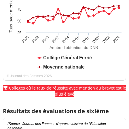
Taux avec mention
75
50
25
2012
2018
2024
2008
2014
2020
2010
2016
2022
2006
Année d'obtention du DNB
Collège Général Ferrié
Moyenne nationale
© Journal des Femmes 2026
Collèges où le taux de réussite avec mention au brevet est le
plus élevé
Résultats des évaluations de sixième
(Source : Journal des Femmes d'après ministère de l'Education
nationale)