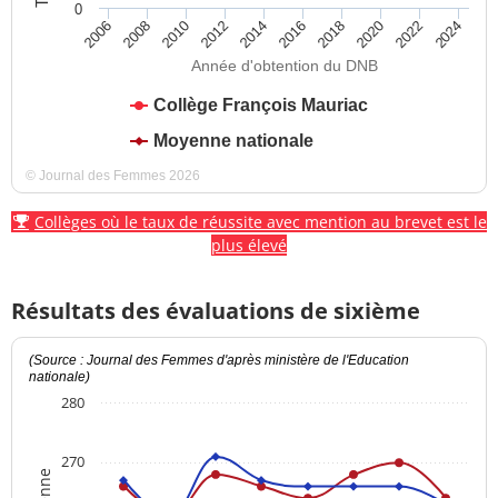
0
2012
2018
2024
2008
2014
2020
2010
2016
2022
2006
Année d'obtention du DNB
Collège François Mauriac
Moyenne nationale
© Journal des Femmes 2026
Collèges où le taux de réussite avec mention au brevet est le
plus élevé
Résultats des évaluations de sixième
(Source : Journal des Femmes d'après ministère de l'Education
nationale)
280
270