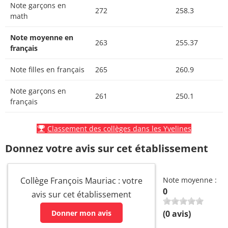
Note garçons en
272
258.3
math
Note moyenne en
263
255.37
français
Note filles en français
265
260.9
Note garçons en
261
250.1
français
Classement des collèges dans les Yvelines
Donnez votre avis sur cet établissement
Collège François Mauriac : votre
Note moyenne :
0
avis sur cet établissement
Donner mon avis
(
0
avis)