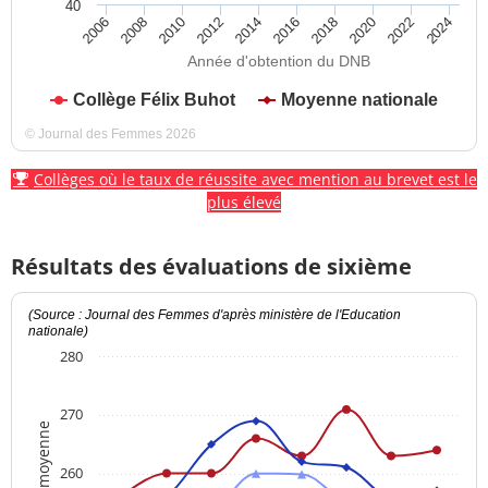
40
2012
2018
2024
2008
2014
2020
2010
2016
2022
2006
Année d'obtention du DNB
Collège Félix Buhot
Moyenne nationale
© Journal des Femmes 2026
Collèges où le taux de réussite avec mention au brevet est le
plus élevé
Résultats des évaluations de sixième
(Source : Journal des Femmes d'après ministère de l'Education
nationale)
280
270
Note moyenne
260