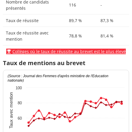
Nombre de candidats
116
-
présentés
Taux de réussite
89,7 %
87,3 %
Taux de réussite avec
78,8 %
81,4 %
mention
Collèges où le taux de réussite au brevet est le plus élevé
Taux de mentions au brevet
(Source : Journal des Femmes d'après ministère de l'Education
nationale)
100
Taux avec mention
80
60