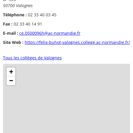
50700 Valognes
Téléphone :
02 33 40 03 45
Fax :
02 33 40 14 91
E-mail :
ce.0500096h@ac-normandie.fr
Site Web :
https://felix-buhot-valognes.college.ac-normandie.fr/
Tous les collèges de Valognes
+
−