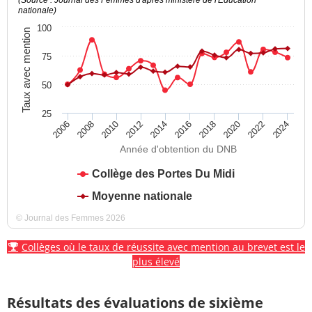
nationale)
100
Taux avec mention
75
50
25
2012
2018
2024
2008
2014
2020
2010
2016
2022
2006
Année d'obtention du DNB
Collège des Portes Du Midi
Moyenne nationale
© Journal des Femmes 2026
Collèges où le taux de réussite avec mention au brevet est le
plus élevé
Résultats des évaluations de sixième