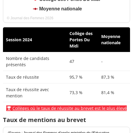
Moyenne nationale
© Journal des Femmes 2026
Collège des
Moyenne
Session 2024
Portes Du
nationale
Midi
Nombre de candidats
47
-
présentés
Taux de réussite
95,7 %
87,3 %
Taux de réussite avec
73,3 %
81,4 %
mention
Collèges où le taux de réussite au brevet est le plus élevé
Taux de mentions au brevet
(Source : Journal des Femmes d'après ministère de l'Education