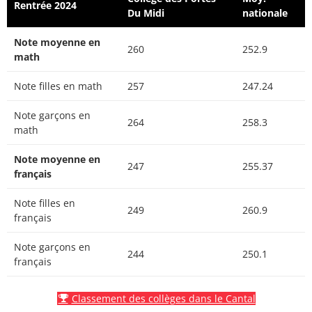
Rentrée 2024
Du Midi
nationale
Note moyenne en
260
252.9
math
Note filles en math
257
247.24
Note garçons en
264
258.3
math
Note moyenne en
247
255.37
français
Note filles en
249
260.9
français
Note garçons en
244
250.1
français
Classement des collèges dans le Cantal