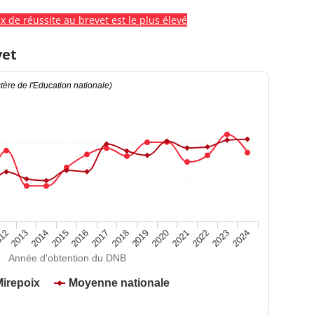
x de réussite au brevet est le plus élevé
vet
ère de l'Education nationale)
2020
2015
2024
2019
2014
2023
2018
2013
2022
2017
12
2021
2016
Année d'obtention du DNB
Mirepoix
Moyenne nationale