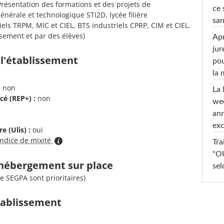
. Présentation des formations et des projets de
ce 
 générale et technologique STI2D, lycée filière
san
els TRPM, MIC et CIEL, BTS industriels CPRP, CIM et CIEL.
ssement et par des élèves)
Apr
jur
 l'établissement
pou
la
:
non
La 
cé (REP+) :
non
wee
ann
exc
e (Ulis) :
oui
indice de mixité
Tra
"OU
d'hébergement sur place
sel
 SEGPA sont prioritaires)
établissement