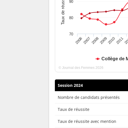
Taux de réussite
90
80
70
2010
2009
2008
20
2007
2011
2006
Collège de 
© Journal des Femmes 2026
Session 2024
Nombre de candidats présentés
Taux de réussite
Taux de réussite avec mention