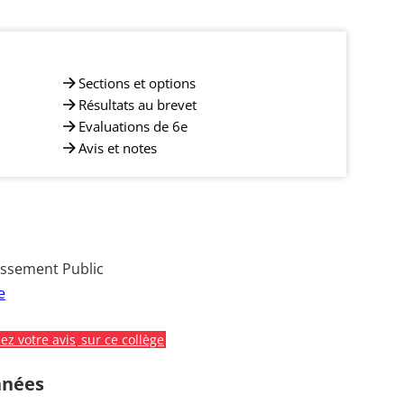
Sections et options
Résultats au brevet
Evaluations de 6e
Avis et notes
issement Public
e
z votre avis
sur ce collège
nnées