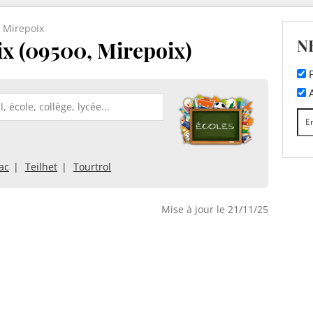
 Mirepoix
N
ix (09500, Mirepoix)
F
A
ac
Teilhet
Tourtrol
Mise à jour le 21/11/25