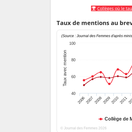
Collèges où le tau
Taux de mentions au bre
(Source : Journal des Femmes d'après minist
100
Taux avec mention
80
60
40
2010
2009
2008
20
2007
2011
2006
Collège de 
© Journal des Femmes 2026