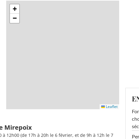
+
−
E
Leaflet
For
cho
de Mirepoix
séc
à 12h00 (de 17h à 20h le 6 février, et de 9h à 12h le 7
Per