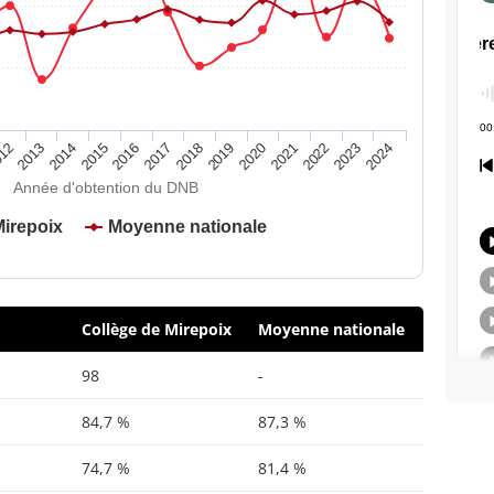
2020
2015
2024
2019
2014
2023
2018
2013
2022
2017
12
2021
2016
Année d'obtention du DNB
Mirepoix
Moyenne nationale
Collège de Mirepoix
Moyenne nationale
98
-
84,7 %
87,3 %
74,7 %
81,4 %