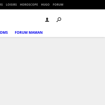
RS
LOISIRS
HOROSCOPE
HUGO
FORUM
NOMS
FORUM MAMAN